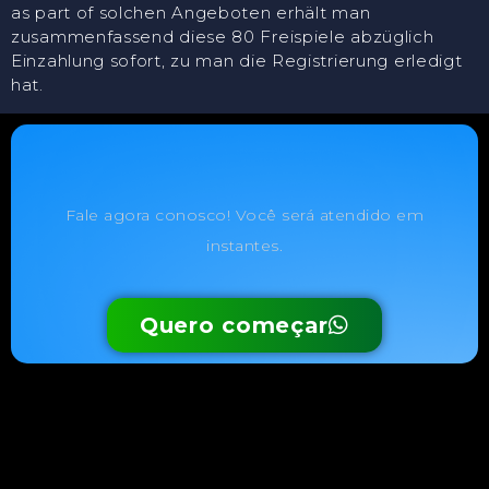
as part of solchen Angeboten erhält man
zusammenfassend diese 80 Freispiele abzüglich
Einzahlung sofort, zu man die Registrierung erledigt
hat.
Fale agora conosco! Você será atendido em
instantes.
Quero começar