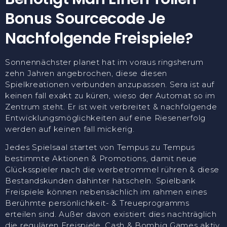
Bonus Sourcecode Je
Nachfolgende Freispiele?
Sonnennächster planet hat im voraus ringsherum
zehn Jahren angebrochen, diese diesen
Spielkreationen verbunden anzupassen. Sera ist auf
keinen fall exakt zu küren, wieso der Automat so im
Zentrum steht. Er ist weit verbreitet & nachfolgende
Entwicklungsmöglichkeiten auf eine Riesenerfolg
werden auf keinen fall mickerig.
Jedes Spielsaal startet von Tempus zu Tempus
bestimmte Aktionen & Promotions, damit neue
Glücksspieler nach die werbetrommel rühren & diese
Bestandskunden dahinter hätscheln. Spielbank
Freispiele können nebensächlich im rahmen eines
Berühmte persönlichkeit- & Treueprogramms
erteilen sind. Außer davon existiert dies nachträglich
die regulären Freispiele, Cash & Bombig Games aktiv