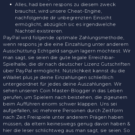
Alles, had been respons zu diesem zweck
brauchst, wird unsere Cheat-Engine,
nachfolgende dir unbegrenzten Einsicht
ermöglicht, abzüglich sic es irgendwelche
Nachteil existireren.
PayPal wird folgende optimale Zahlungsmethode,
wenn respons je die eine Einzahlung unter anderem
Ausschüttung Echtgeld sanguin lagern möchtest. Wir
man sagt, sie seien die gute legale Erreichbar-
Spielhalle, die dir nach deutscher Lizenz Gutschriften
über PayPal ermöglicht. Nützlichkeit kannst du die
eWallet plus je deine Einzahlungen schließlich
untergeordnet für jedes deine Auszahlungen. Wir
sehen unseren Coin Master-Blogger in das Leben
gerufen, um Spielern nach beistehen, die zigeunern
beim Aufführen enorm schwer klappen. Uns sei
aufgefallen, sic mehrere Personen durch Zeitform
nach Zeit Freispiele unter anderem Prägen haben
müssen, da eltern keineswegs genug davon haben &
hier die leser schlichtweg aus man sagt, sie seien. So