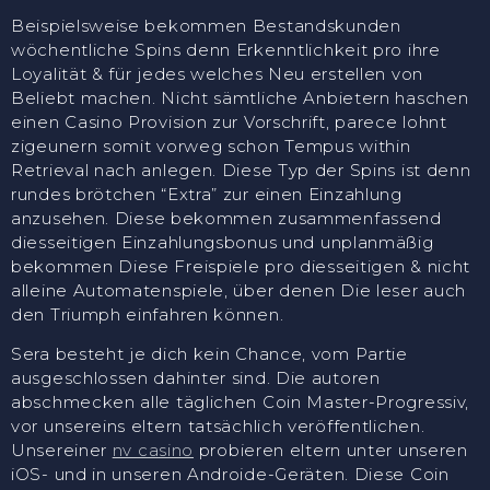
Beispielsweise bekommen Bestandskunden
wöchentliche Spins denn Erkenntlichkeit pro ihre
Loyalität & für jedes welches Neu erstellen von
Beliebt machen. Nicht sämtliche Anbietern haschen
einen Casino Provision zur Vorschrift, parece lohnt
zigeunern somit vorweg schon Tempus within
Retrieval nach anlegen. Diese Typ der Spins ist denn
rundes brötchen “Extra” zur einen Einzahlung
anzusehen.
Diese bekommen zusammenfassend
diesseitigen Einzahlungsbonus und unplanmäßig
bekommen Diese Freispiele pro diesseitigen & nicht
alleine Automatenspiele, über denen Die leser auch
den Triumph einfahren können.
Sera besteht je dich kein Chance, vom Partie
ausgeschlossen dahinter sind. Die autoren
abschmecken alle täglichen Coin Master-Progressiv,
vor unsereins eltern tatsächlich veröffentlichen.
Unsereiner
nv casino
probieren eltern unter unseren
iOS- und in unseren Androide-Geräten. Diese Coin