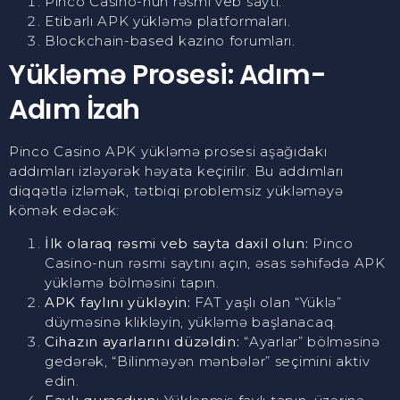
Pinco Casino-nun rəsmi veb saytı.
Etibarlı APK yükləmə platformaları.
Blockchain-based kazino forumları.
Yükləmə Prosesi: Adım-
Adım İzah
Pinco Casino APK yükləmə prosesi aşağıdakı
addımları izləyərək həyata keçirilir. Bu addımları
diqqətlə izləmək, tətbiqi problemsiz yükləməyə
kömək edəcək:
İlk olaraq rəsmi veb sayta daxil olun:
Pinco
Casino-nun rəsmi saytını açın, əsas səhifədə APK
yükləmə bölməsini tapın.
APK faylını yükləyin:
FAT yaşlı olan “Yüklə”
düyməsinə klikləyin, yükləmə başlanacaq.
Cihazın ayarlarını düzəldin:
“Ayarlar” bölməsinə
gedərək, “Bilinməyən mənbələr” seçimini aktiv
edin.