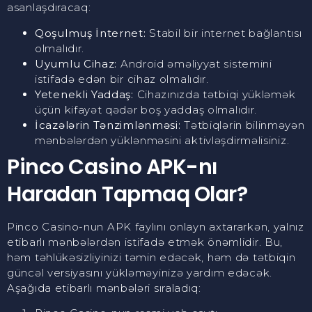
asanlaşdıracaq:
Qoşulmuş İnternet:
Stabil bir internet bağlantısı
olmalıdır.
Uyumlu Cihaz:
Android əməliyyat sistemini
istifadə edən bir cihaz olmalıdır.
Yetenekli Yaddaş:
Cihazınızda tətbiqi yükləmək
üçün kifayət qədər boş yaddaş olmalıdır.
İcazələrin Tənzimlənməsi:
Tətbiqlərin bilinməyən
mənbələrdən yüklənməsini aktivləşdirməlisiniz.
Pinco Casino APK-nı
Haradan Tapmaq Olar?
Pinco Casino-nun APK faylını onlayn axtararkən, yalnız
etibarlı mənbələrdən istifadə etmək önəmlidir. Bu,
həm təhlükəsizliyinizi təmin edəcək, həm də tətbiqin
güncəl versiyasını yükləməyinizə yardım edəcək.
Aşağıda etibarlı mənbələri sıraladıq: