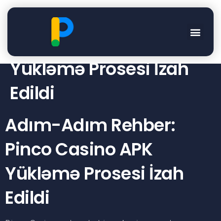
Adım-Adım Rehber:
Pinco Casino APK
Yükləmə Prosesi İzah
Edildi
Adım-Adım Rehber:
Pinco Casino APK
Yükləmə Prosesi İzah
Edildi