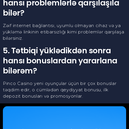
hansı problemlərlə qarşılaşıla
bilər?
Zəif internet bağlantısı, uyumlu olmayan cihaz və ya
yükləmə linkinin etibarsızlığı kimi problemlər qarşılaşa
bilərsiniz.
5. Tətbiqi yüklədikdən sonra
hansı bonuslardan yararlana
bilərəm?
Pinco Casino yeni oyunçular üçün bir çox bonuslar
təqdim edir, o cümlədən qeydiyyat bonusu, ilk
depozit bonusları və promosyonlar.