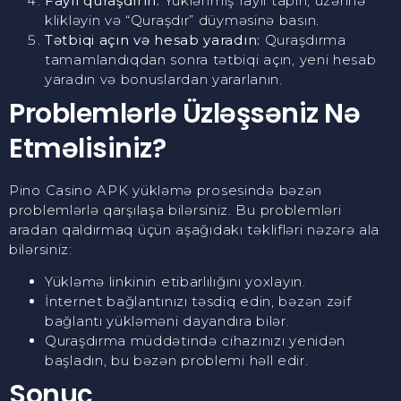
Faylı quraşdırın:
Yüklənmiş faylı tapın, üzərinə
klikləyin və “Quraşdır” düyməsinə basın.
Tətbiqi açın və hesab yaradın:
Quraşdırma
tamamlandıqdan sonra tətbiqi açın, yeni hesab
yaradın və bonuslardan yararlanın.
Problemlərlə Üzləşsəniz Nə
Etməlisiniz?
Pino Casino APK yükləmə prosesində bəzən
problemlərlə qarşılaşa bilərsiniz. Bu problemləri
aradan qaldırmaq üçün aşağıdakı təklifləri nəzərə ala
bilərsiniz:
Yükləmə linkinin etibarlılığını yoxlayın.
İnternet bağlantınızı təsdiq edin, bəzən zəif
bağlantı yükləməni dayandıra bilər.
Quraşdırma müddətində cihazınızı yenidən
başladın, bu bəzən problemi həll edir.
Sonuç