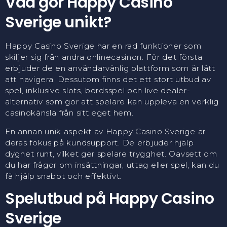
Vad gör Happy Casino
Sverige unikt?
Happy Casino Sverige har en rad funktioner som
skiljer sig från andra onlinecasinon. För det första
erbjuder de en användarvänlig plattform som är lätt
att navigera. Dessutom finns det ett stort utbud av
spel, inklusive slots, bordsspel och live dealer-
alternativ som gör att spelare kan uppleva en verklig
casinokänsla från sitt eget hem.
En annan unik aspekt av Happy Casino Sverige är
deras fokus på kundsupport. De erbjuder hjälp
dygnet runt, vilket ger spelare trygghet. Oavsett om
du har frågor om insättningar, uttag eller spel, kan du
få hjälp snabbt och effektivt.
Spelutbud på Happy Casino
Sverige