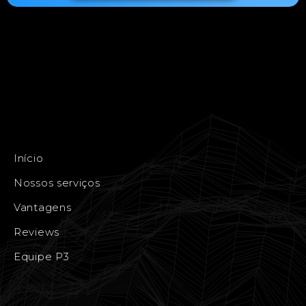
Início
Nossos serviços
Vantagens
Reviews
Equipe P3