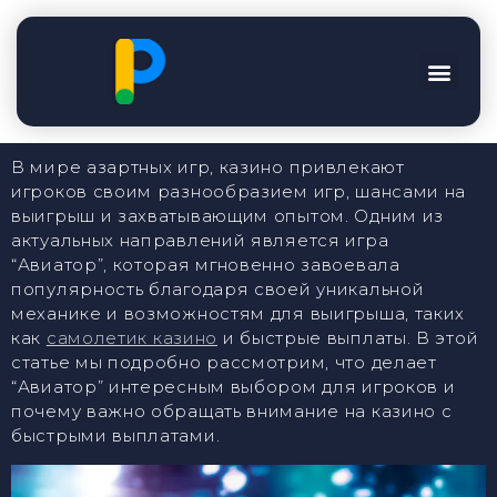
Авиатор
В мире азартных игр, казино привлекают
игроков своим разнообразием игр, шансами на
выигрыш и захватывающим опытом. Одним из
актуальных направлений является игра
“Авиатор”, которая мгновенно завоевала
популярность благодаря своей уникальной
механике и возможностям для выигрыша, таких
как
самолетик казино
и быстрые выплаты. В этой
статье мы подробно рассмотрим, что делает
“Авиатор” интересным выбором для игроков и
почему важно обращать внимание на казино с
быстрыми выплатами.