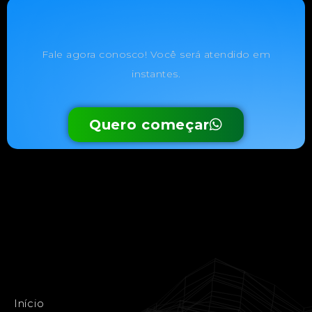
Fale agora conosco! Você será atendido em
instantes.
Quero começar
Início