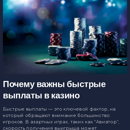
Почему важны быстрые
выплаты в казино
Быстрые выплаты — это ключевой фактор, на
который обращают внимание большинство
игроков. В азартных играх, таких как “Авиатор”,
скорость получения выигрыша может