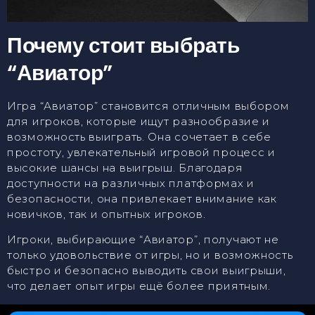
Почему стоит выбрать
“Авиатор”
Игра “Авиатор” становится отличным выбором
для игроков, которые ищут разнообразие и
возможность выиграть. Она сочетает в себе
простоту, увлекательный игровой процесс и
высокие шансы на выигрыш. Благодаря
доступности на различных платформах и
безопасности, она привлекает внимание как
новичков, так и опытных игроков.
Игроки, выбирающие “Авиатор”, получают не
только удовольствие от игры, но и возможность
быстро и безопасно выводить свои выигрыши,
что делает опыт игры ещё более приятным.