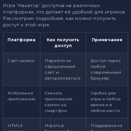
Игра “Авиатор” доступна на различных
платформах, что делает её удобной для игроков.
Рассмотрим подробнее, как можно получить
доступ к этой игре:
Платформа
Как получить
Примечания
доступ
Сайт казино
Перейти на
Доступ через
официальный
любой
сайт и
современный
авторизоваться.
браузер.
Мобильное
Скачать
Удобно для
приложение
приложение
игры в любое
казино на
время и в
смартфон.
любом месте.
HTML5
Играть в
Поддержка на