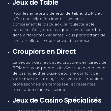
Jeux de Table
Pour les amateurs de jeux de table, BDMbet
offre une sélection impressionnante
comprenant le blackjack, la roulette et le
baccarat. Ces jeux classiques sont disponibles
dans différentes variantes, vous permettant de
choisir celle qui vous convient le mieux.
Croupiers en Direct
La section des jeux avec croupiers en direct de
BDMbet vous permet de vivre une expérience
de casino authentique depuis le confort de
votre maison. Interagissez avec des croupiers
professionnels en temps réel et ressentez
l’excitation d’un vrai casino.
Jeux de Casino Spécialisés