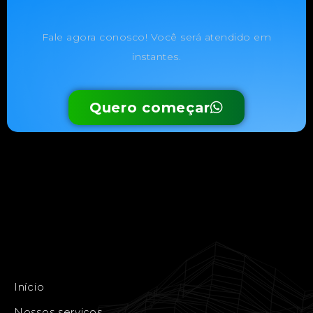
Fale agora conosco! Você será atendido em
instantes.
Quero começar
Início
Nossos serviços