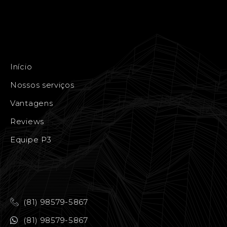
Início
Nossos serviços
Vantagens
Reviews
Equipe P3
(81) 98579-5867
(81) 98579-5867