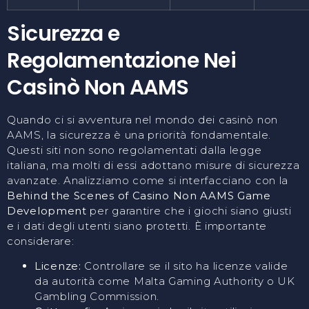
Sicurezza e
Regolamentazione Nei
Casinò Non AAMS
Quando ci si avventura nel mondo dei casinò non
AAMS, la sicurezza è una priorità fondamentale.
Questi siti non sono regolamentati dalla legge
italiana, ma molti di essi adottano misure di sicurezza
avanzate. Analizziamo come si interfacciano con la
Behind the Scenes of Casino Non AAMS Game
Development
per garantire che i giochi siano giusti
e i dati degli utenti siano protetti. È importante
considerare:
Licenze:
Controllare se il sito ha licenze valide
da autorità come Malta Gaming Authority o UK
Gambling Commission.