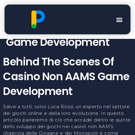
Behind The Scenes Of
Casino Non AAMS
Game Development
Behind The Scenes Of
Casino Non AAMS Game
Development
Salve a tutti, sono Luca Rossi, un esperto nel settore
dei giochi online e della loro evoluzione. In questo
articolo parleremo di ciò che accade dietro le quinte
dello sviluppo dei giochi nei casinò non AAMS
(Agenzia delle Dogane e dei Monopoli) e come