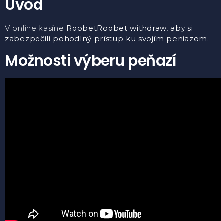
Úvod
V online kasíne
RoobetRoobet withdraw, aby si
zabezpečili pohodlný prístup ku svojím peniazom.
Možnosti výberu peňazí