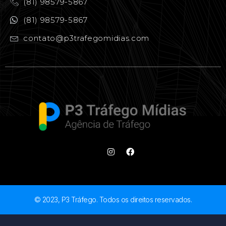
(81) 98579-5867
(81) 98579-5867
contato@p3trafegomidias.com
© 2023, P3 Tráfego. Todos os direitos reservados.