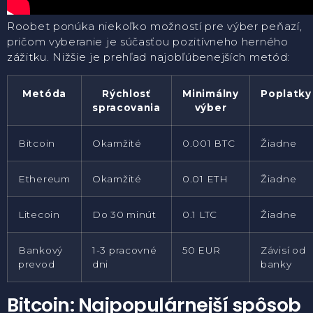
Roobet ponúka niekoľko možností pre výber peňazí,
pričom vyberanie je súčasťou pozitívneho herného
zážitku. Nižšie je prehľad najobľúbenejších metód:
Metóda
Rýchlosť
Minimálny
Poplatky
spracovania
výber
Bitcoin
Okamžité
0.001 BTC
Žiadne
Ethereum
Okamžité
0.01 ETH
Žiadne
Litecoin
Do 30 minút
0.1 LTC
Žiadne
Bankový
1-3 pracovné
50 EUR
Závisí od
prevod
dni
banky
Bitcoin: Najpopulárnejší spôsob