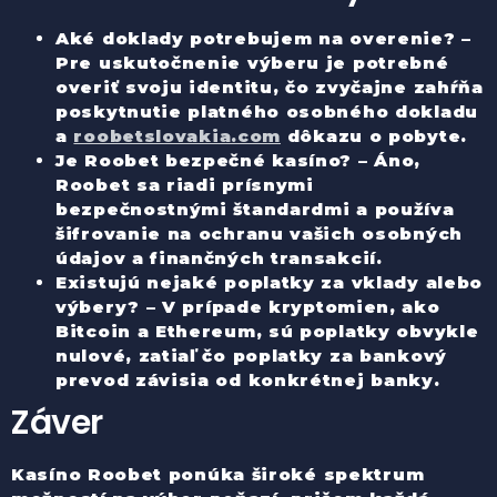
Aké doklady potrebujem na overenie?
–
Pre uskutočnenie výberu je potrebné
overiť svoju identitu, čo zvyčajne zahŕňa
poskytnutie platného osobného dokladu
a
roobetslovakia.com
dôkazu o pobyte.
Je Roobet bezpečné kasíno?
– Áno,
Roobet sa riadi prísnymi
bezpečnostnými štandardmi a používa
šifrovanie na ochranu vašich osobných
údajov a finančných transakcií.
Existujú nejaké poplatky za vklady alebo
výbery?
– V prípade kryptomien, ako
Bitcoin a Ethereum, sú poplatky obvykle
nulové, zatiaľ čo poplatky za bankový
prevod závisia od konkrétnej banky.
Záver
Kasíno Roobet ponúka široké spektrum