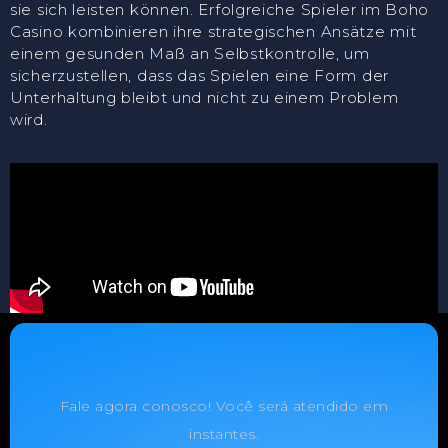
sie sich leisten können. Erfolgreiche Spieler im Boho
Casino kombinieren ihre strategischen Ansätze mit
einem gesunden Maß an Selbstkontrolle, um
sicherzustellen, dass das Spielen eine Form der
Unterhaltung bleibt und nicht zu einem Problem
wird.
Fale agora conosco! Você será atendido em
instantes.