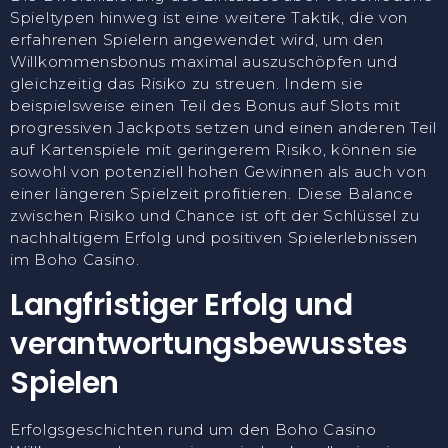
Spieltypen hinweg ist eine weitere Taktik, die von
erfahrenen Spielern angewendet wird, um den
Willkommensbonus maximal auszuschöpfen und
gleichzeitig das Risiko zu streuen. Indem sie
beispielsweise einen Teil des Bonus auf Slots mit
progressiven Jackpots setzen und einen anderen Teil
auf Kartenspiele mit geringerem Risiko, können sie
sowohl von potenziell hohen Gewinnen als auch von
einer längeren Spielzeit profitieren. Diese Balance
zwischen Risiko und Chance ist oft der Schlüssel zu
nachhaltigem Erfolg und positiven Spielerlebnissen
im Boho Casino.
Langfristiger Erfolg und
verantwortungsbewusstes
Spielen
Erfolgsgeschichten rund um den Boho Casino