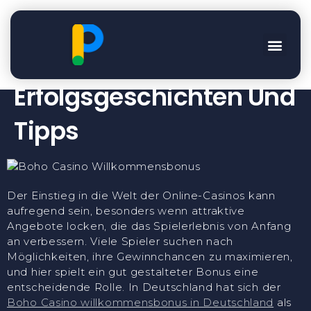
Boho Casino
Willkommensbonus:
Erfolgsgeschichten Und
Tipps
Der Einstieg in die Welt der Online-Casinos kann
aufregend sein, besonders wenn attraktive
Angebote locken, die das Spielerlebnis von Anfang
an verbessern. Viele Spieler suchen nach
Möglichkeiten, ihre Gewinnchancen zu maximieren,
und hier spielt ein gut gestalteter Bonus eine
entscheidende Rolle. In Deutschland hat sich der
Boho Casino willkommensbonus in Deutschland
als