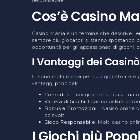
responsabile.
Cos’è Casino Ma
Casino Mania è un termine che descrive l’e
sempre più giocatori si stanno spostando d
opportunità per gli appassionati di giochi,
I Vantaggi dei Casinò
Ci sono molti motivi per cui i giocatori sce
vantaggi principali:
Comodità:
Puoi giocare da casa tua o
Varietà di Giochi:
I casinò online offro
Bonus e Promozioni:
I casinò online 
coinvolti.
Gioco Responsabile:
Molti casinò onli
I Giochi più Pop