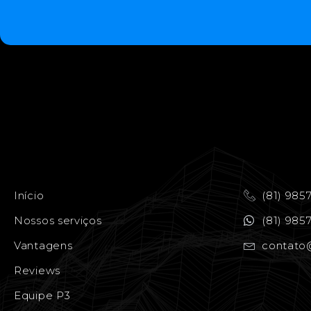
Início
(81) 985
Nossos serviços
(81) 985
Vantagens
contato
Reviews
Equipe P3