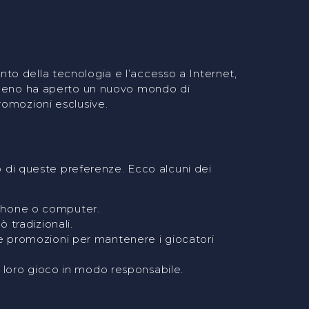
to della tecnologia e l’accesso a Internet,
nomeno ha aperto un nuovo mondo di
romozioni esclusive.
so di queste preferenze. Ecco alcuni dei
tphone o computer.
 tradizionali.
 e promozioni per mantenere i giocatori
il loro gioco in modo responsabile.