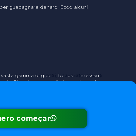
o per guadagnare denaro. Ecco alcuni
a vasta gamma di giochi, bonus interessanti
a mania. Ricorda sempre di giocare in modo
etta!
ero começar