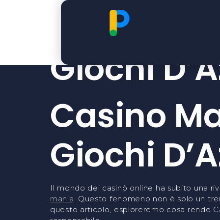
Casino Man
Giochi D’
Casino Man
Giochi D’
Il mondo dei casinò online ha subito una r
mania
. Questo fenomeno non è solo un tren
questo articolo, esploreremo cosa rende Casi