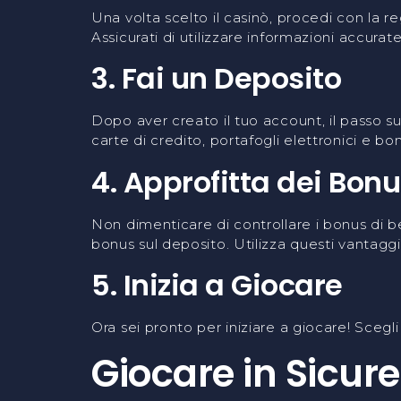
Una volta scelto il casinò, procedi con la 
Assicurati di utilizzare informazioni accurat
3. Fai un Deposito
Dopo aver creato il tuo account, il passo s
carte di credito, portafogli elettronici e bo
4. Approfitta dei Bon
Non dimenticare di controllare i bonus di b
bonus sul deposito. Utilizza questi vantaggi
5. Inizia a Giocare
Ora sei pronto per iniziare a giocare! Scegl
Giocare in Sicur