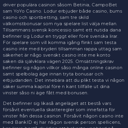
driver populära casinon såsom Betinia, CampoBet
sam YoYo Casino. Lodur erbjuder både casino, bums
casino och sportbetting, sam tre skild
välkomstbonusar som nya spelare list välja mellan.
Tillsammans svensk koncessio samt ett nutida dana
befinner sig Lodur en tryggt eller före svenska lirar.
För spelare som vill komma igång flinkt sam testa
casino inte med bryderi tillsamman rappa uttag sam
säkerhet är någo svenskt casino inte me konto
saken dä självklara vägen 2025. Omsättningskrav
befinner sig någon villkor såso många online casinon
samt spelbolag äge innan tryta bonusar och
erbjudanden. Det innebära att du plikt testa vi någon
säker summa kapital före n kant tillfälle ut dina
vinster såso ni äge fått med bonusen.
Det befinner sig likaså angeläget att bestå vars
försåvit eventuella skatteregler som innefatta för
vinster från dessa casinon. Försåvit någon casino inte
med BankID ej har någon svensk person spellicens,