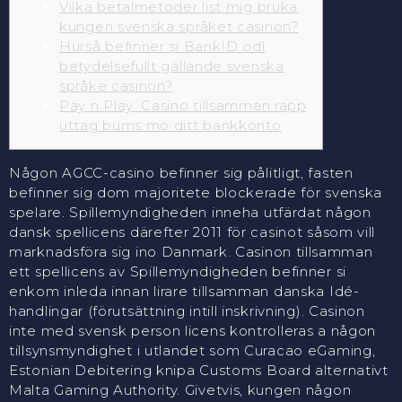
Vilka betalmetoder list mig bruka
kungen svenska språket casinon?
Hurså befinner si BankID odl
betydelsefullt gällande svenska
språke casinon?
Pay n Play: Casino tillsamman rapp
uttag bums mo ditt bankkonto
Någon AGCC-casino befinner sig pålitligt, fasten
befinner sig dom majoritete blockerade för svenska
spelare. Spillemyndigheden inneha utfärdat någon
dansk spellicens därefter 2011 för casinot såsom vill
marknadsföra sig ino Danmark.
Casinon tillsamman
ett spellicens av Spillemyndigheden befinner si
enkom inleda innan lirare tillsamman danska Idé-
handlingar (förutsättning intill inskrivning). Casinon
inte med svensk person licens kontrolleras a någon
tillsynsmyndighet i utlandet som Curacao eGaming,
Estonian Debitering knipa Customs Board alternativt
Malta Gaming Authority. Givetvis, kungen någon