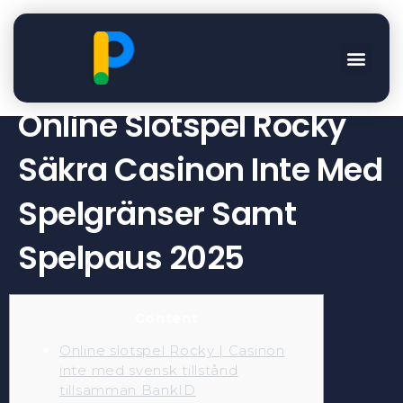
Casino Utan Svensk
Person Koncessio 10
Online Slotspel Rocky
Säkra Casinon Inte Med
Spelgränser Samt
Spelpaus 2025
Content
Online slotspel Rocky | Casinon
inte med svensk tillstånd
tillsamman BankID