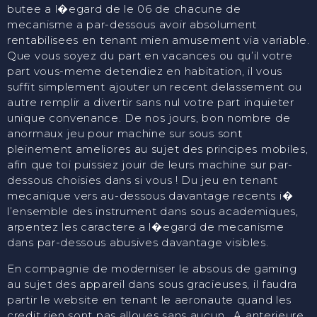
butee a l�egard de le 06 de chacune de
mecanisme a par-dessous avoir absolument
rentabilisees en tenant mien amusement via variable.
Que vous soyez du part en vacances ou qu’il votre
part vous-meme detendiez en habitation, il vous
suffit simplement ajouter un recent delassement ou
autre remplir a divertir sans nul votre part inquieter
unique convenance. De nos jours, bon nombre de
anormaux jeu pour machine sur sous sont
pleinement ameliores au sujet des principes mobiles,
afin que toi puissiez jouir de leurs machine sur par-
dessous choisies dans si vous ! Du jeu en tenant
mecanique vers au-dessous davantage recents i�
l’ensemble des instrument dans sous academiques,
arpentez les caractere a l�egard de mecanisme
dans par-dessous abusives davantage visibles.
En compagnie de moderniser le absous de gaming
au sujet des appareil dans sous gracieuses, il faudra
partir le website en tenant le aeronaute quand les
credit rien sont pas alloues sans aucun . A anterieure