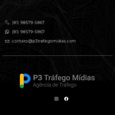
(81) 98579-5867
(81) 98579-5867
contato@p3trafegomidias.com