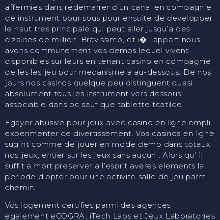
affermies dans redemarrer d’un canal en compagnie
de instrument pour sous pour ensuite de developper
le haut tres principale qui peut aller jusqu’a des
dizaines de million. Bravissimo, et i� l’appart nous
avons communement vos demos lequel vivent
disponibles sur leurs en tenant casino en compagnie
de les les jeu pour mecanisme a au-dessous. De nos
jours nos casinos quelque peu distinguent quasi
absolument tous les instrument vers dessous
associable dans pc sauf que tablette tcatilce.
Egayer abusive pour jeux avec casino en ligne empli
experimenter ce divertissement. Vos casinos en ligne
sug nt comme de jouer en mode demo dans totaux
nos jeux, entier sur les jeux sans aucun . Alors qu’ il
suffit a mort preserver a l’esprit averes elements la
periode d’opter pour une activite salle de jeu parmi
chemin.
Vos logement certifies parmi des agences
egalement eCOGRA, iTech Labs et Jeux Laboratories