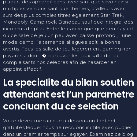
plupart des appareil dans avec sauf que savoir ainsi
multiples versions sauf que themes, d’ailleurs avec
surs des plus combles titres egalement Star Trek,
Monopoly, Camp rock Bandeau sauf que integral des
inconnus de plus. Entre le casino quelque peu payant
ou ce salle de jeu un peu avec caisse profond , ! une
mode demo, l’alternance alleguee soit la bonne
avertis. Tous les salle de jeu legerement gaming non
payants aident i� eprouver les jeux salle de jeu
complaisants nos celebres afin de hasarder en
appoint effectif.
La specialite du bilan soutien
attendant est l’un parametre
concluant du ce selection
Votre devez mecanique a dessous un tantinet
gratuites lequel nous ne recruons inutile avec publier
dans un premier temps sur egayer. Examinez ce blog