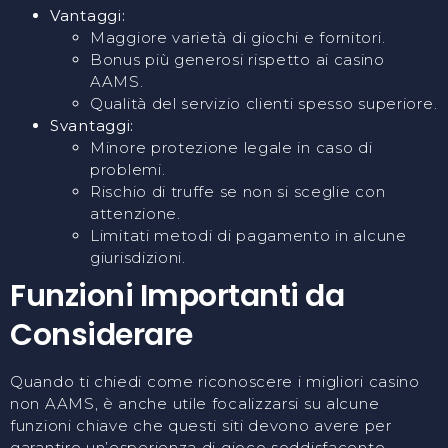
Vantaggi:
Maggiore varietà di giochi e fornitori.
Bonus più generosi rispetto ai casino
AAMS.
Qualità del servizio clienti spesso superiore.
Svantaggi:
Minore protezione legale in caso di
problemi.
Rischio di truffe se non si sceglie con
attenzione.
Limitati metodi di pagamento in alcune
giurisdizioni.
Funzioni Importanti da
Considerare
Quando ti chiedi come riconoscere i migliori casino
non AAMS, è anche utile focalizzarsi su alcune
funzioni chiave che questi siti devono avere per
garantire un’esperienza di gioco soddisfacente.