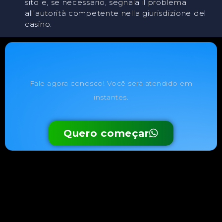
sito e, se necessario, segnala il problema
all’autorità competente nella giurisdizione del
casino.
Fale agora conosco! Você será atendido em
instantes.
Quero começar