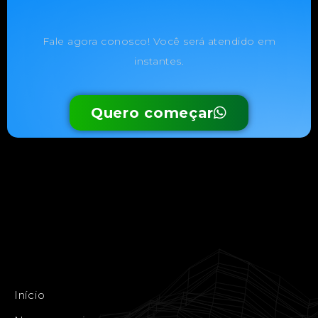
Fale agora conosco! Você será atendido em
instantes.
Quero começar
Início