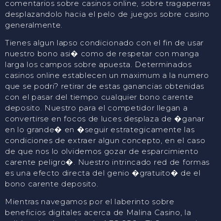
comentarios sobre casinos online, sobre tragaperras
desplazandolo hacia el pelo de juegos sobre casino
generalmente.
Tienes algun lapso condicionado con el fin de usar
nuestro bono asi� como de respetar con manga
larga los campos sobre apuesta. Determinados
casinos online establecen un maximum a la numero
que se podri? retirar de estas ganancias obtenidas
con el pasar del tiempo cualquier bono carente
deposito. Nuestro para el competidor llegan a
convertirse en focos de luces desplaza de �ganar
en lo grande� en �seguir estrategicamente las
condiciones de extraer algun concepto, en el caso
de que nos lo olvidemos gozar de esparcimiento
carente peligro�. Nuestro intrincado red de formas
es una efecto directa del genio �gratuito� de el
bono carente deposito.
Mientras navegamos por el laberinto sobre
beneficios digitales acerca de Malina Casino, la