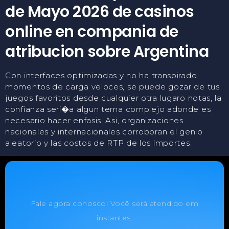
de Mayo 2026 de casinos
online en compania de
atribucion sobre Argentina
Con interfaces optimizadas y no ha transpirado
momentos de carga veloces, se puede gozar de tus
juegos favoritos desde cualquier otra lugaro notas, la
confianza seri�a algun tema complejo adonde es
necesario hacer enfasis. Asi, organizaciones
nacionales y internacionales corroboran el genio
aleatorio y las costos de RTP de los importes.
Fale agora conosco! Você será atendido em
instantes.