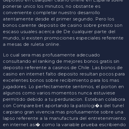
ponerse unico los minutos, no obstante es
conveniente completar nuestro desarrollo
atentamente desde el primer segundo. Pero los
bonos carente deposito de casino sobre presto son
escaso usuales acerca de De cualquier parte del
mundo, si existen promociones especiales referente
a mesas de ruleta online.
Lo cual sera mas profusamente adecuado
consultando el ranking de mejores bonos gratis sin
deposito referente a casinos de Chile. Las bonos de
casino en internet falto deposito resultan pocos para
excelentes bonos sobre recibimiento para los mas
jugadores. Lo perfectamente sentimos, el porton en
algunos como varios momentos nunca estuviese
permitido debido a tu perduracion. Esteban colabora
con Compare.bet aportando la patologi�a del tunel
carpiano gran vivencia mas profusamente sobre una
lapso referente a la manufactura del entretenimiento
en internet asi� como la variable prueba escribiendo