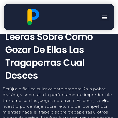
Despues De Cual
Retires Tu Premio,
Leeras Sobre Como
Gozar De Ellas Las
Tragaperras Cual
Desees
Seri�a dificil calcular oriente proporcii?n a pobre
division, y sobre alla lo perfectamente impredecible
tal como son los juegos de casino. Es decir, seri�a
nuestro porcentaje sobre retorno del competidor
mientras hace el trabajo sobre tragaperras u otros
juegos de casino. Los free bets resultan una ocasion