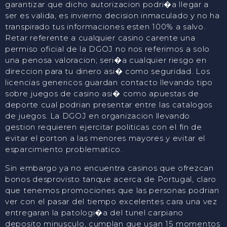
garantizar que dicho autorizacion podri�a llegar a
ser es valida, es invierno decision inmaculado y no ha
transpirado tus informaciones esten 100% a salvo.
Retar referente a cualquier casino carente una
permiso oficial de la DGOJ no nos referimos a solo
una penosa valoracion; seri�a cualquier riesgo en
direccion para tu dinero asi� como seguridad. Los
licencias genericos guardan contacto llevando tipo
sobre juegos de casino asi� como apuestas de
deporte cual podrian presentar entre las catalogos
de juegos. La DGOJ en organizacion llevando
gestion requieren ejercitar politicas con el fin de
evitar el porton a las menores mayores y evitar el
esparcimiento problematico.
Sin embargo ya no encuentra casinos que ofrezcan
bonos desprovisto tanque acerca de Portugal, claro
que tenemos promociones que las personas podrian
ver con el pasar del tiempo excelentes cara una vez
entregaran la patologi�a del tunel carpiano
deposito minusculo, cumplan que usan 15 momentos