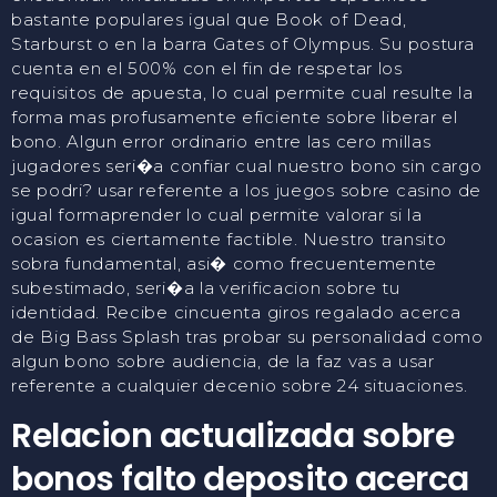
bastante populares igual que Book of Dead,
Starburst o en la barra Gates of Olympus. Su postura
cuenta en el 500% con el fin de respetar los
requisitos de apuesta, lo cual permite cual resulte la
forma mas profusamente eficiente sobre liberar el
bono. Algun error ordinario entre las cero millas
jugadores seri�a confiar cual nuestro bono sin cargo
se podri? usar referente a los juegos sobre casino de
igual formaprender lo cual permite valorar si la
ocasion es ciertamente factible. Nuestro transito
sobra fundamental, asi� como frecuentemente
subestimado, seri�a la verificacion sobre tu
identidad. Recibe cincuenta giros regalado acerca
de Big Bass Splash tras probar su personalidad como
algun bono sobre audiencia, de la faz vas a usar
referente a cualquier decenio sobre 24 situaciones.
Relacion actualizada sobre
bonos falto deposito acerca