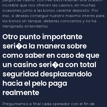
increible que nos ofrecen las casinos, en muchas
ocasiones junto a las bonos carente deposito. Por
eso, si deseas conseguir nuestro maximo interes para
los bonos sin tanque, deberas conocerlos y no ha
transpirado entenderlos.
Otro punto importante
seri�a la manera sobre
como saber en caso de que
un casino seri�a con total
seguridad desplazandolo
hacia el pelo paga
realmente
Preguntamos a final cada operador con el fin de