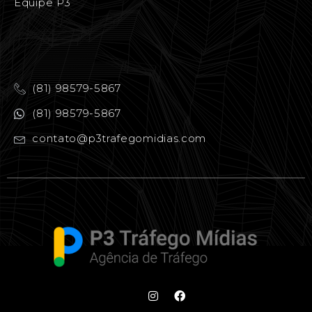
Equipe P3
(81) 98579-5867
(81) 98579-5867
contato@p3trafegomidias.com