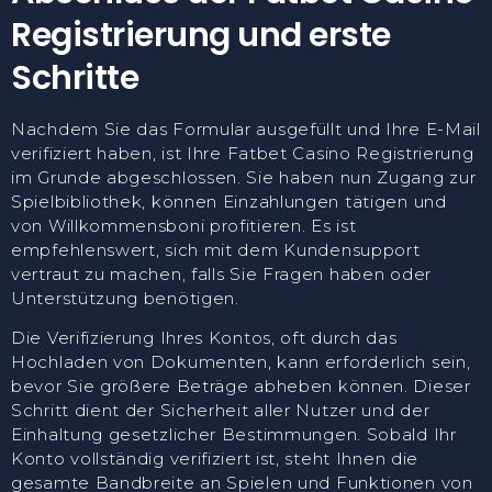
Registrierung und erste
Schritte
Nachdem Sie das Formular ausgefüllt und Ihre E-Mail
verifiziert haben, ist Ihre Fatbet Casino Registrierung
im Grunde abgeschlossen. Sie haben nun Zugang zur
Spielbibliothek, können Einzahlungen tätigen und
von Willkommensboni profitieren. Es ist
empfehlenswert, sich mit dem Kundensupport
vertraut zu machen, falls Sie Fragen haben oder
Unterstützung benötigen.
Die Verifizierung Ihres Kontos, oft durch das
Hochladen von Dokumenten, kann erforderlich sein,
bevor Sie größere Beträge abheben können. Dieser
Schritt dient der Sicherheit aller Nutzer und der
Einhaltung gesetzlicher Bestimmungen. Sobald Ihr
Konto vollständig verifiziert ist, steht Ihnen die
gesamte Bandbreite an Spielen und Funktionen von