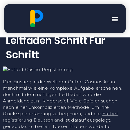
Fatbet Casino
Registrierung: Ihr
Leitfaden Schritt Für
Schritt
Der Einstieg in die Welt der Online-Casinos kann
manchmal wie eine komplexe Aufgabe erscheinen,
doch mit dem richtigen Leitfaden wird die
Anmeldung zum Kinderspiel. Viele Spieler suchen
nach einer unkomplizierten Methode, um ihre
Glücksspielerfahrung zu beginnen, und die
Fatbet
registrierung Deutschland
ist darauf ausgelegt,
genau das zu bieten. Dieser Prozess wurde für