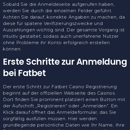
Sobald Sie die Anmeldeseite aufgerufen haben,
werden Sie durch die einzelnen Felder geführt.
Achten Sie darauf, korrekte Angaben zu machen, da
diese für spätere Verifizierungszwecke und
Auszahlungen wichtig sind. Der gesamte Vorgang ist
intuitiv gestaltet, sodass auch unerfahrene Nutzer
ohne Probleme ihr Konto erfolgreich erstellen
können.
Erste Schritte zur Anmeldung
bei Fatbet
Der erste Schritt zur Fatbet Casino Registrierung
beginnt auf der offiziellen Webseite des Casinos.
Dort finden Sie prominent platziert einen Button mit
der Aufschrift „Registrieren“ oder „Anmelden“. Ein
Klick darauf öffnet das Anmeldeformular, das Sie
sorgfältig ausfüllen müssen. Hier werden
grundlegende persönliche Daten wie Ihr Name, Ihre