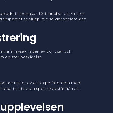
plade till bonusar. Det innebär att vinster
 transparent spelupplevelse där spelare kan
trering
elarna är avsaknaden av bonusar och
a en stor besvikelse.
spelare njuter av att experimentera med
da till att vissa spelare avstår från att
lupplevelsen