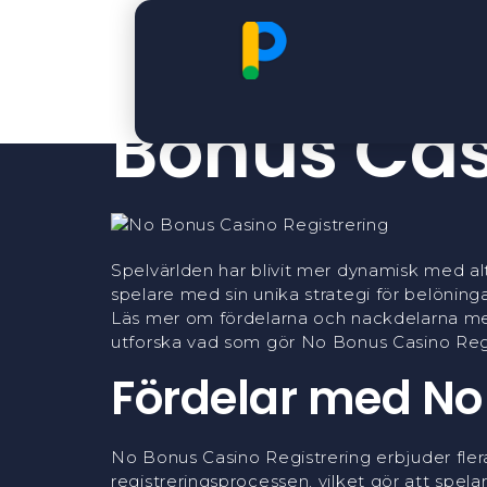
Fördelar 
Bonus Cas
Spelvärlden har blivit mer dynamisk med al
spelare med sin unika strategi för belöning
Läs mer om fördelarna och nackdelarna m
utforska vad som gör No Bonus Casino Regis
Fördelar med No
No Bonus Casino Registrering erbjuder fler
registreringsprocessen, vilket gör att spe