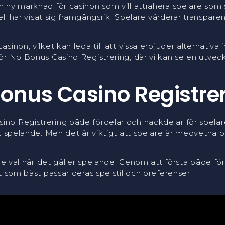
n ny marknad för casinon som vill attrahera spelare som
ell har visat sig framgångsrik. Spelare värderar transparen
inon, vilket kan leda till att vissa erbjuder alternativa
ör No Bonus Casino Registrering, där vi kan se en utvec
onus Casino Registre
o Registrering både fördelar och nackdelar för spelare.
tt spelande. Men det är viktigt att spelare är medvetna
rade val när det gäller spelande. Genom att förstå både
t som bäst passar deras spelstil och preferenser.