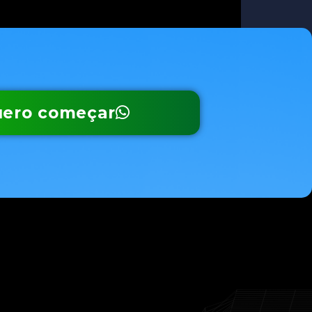
ero começar