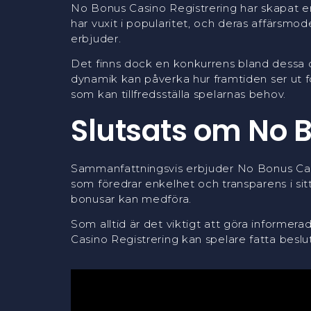
No Bonus Casino Registrering har skapat e
har vuxit i popularitet, och deras affärsmod
erbjuder.
Det finns dock en konkurrens bland dessa cas
dynamik kan påverka hur framtiden ser ut f
som kan tillfredsställa spelarnas behov.
Slutsats om No B
Sammanfattningsvis erbjuder No Bonus Casin
som föredrar enkelhet och transparens i si
bonusar kan medföra.
Som alltid är det viktigt att göra informe
Casino Registrering kan spelare fatta beslu