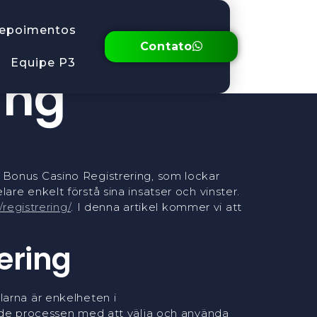
r Med No
epoimentos
Contato
Equipe P3
ing
 Bonus Casino Registrering, som lockar
re enkelt förstå sina insatser och vinster.
registrering/
. I denna artikel kommer vi att
ering
larna är enkelheten i
ande processen med att välja och använda