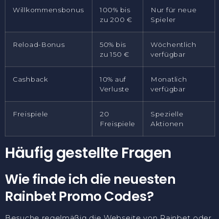
Willkommensbonus
100% bis
Nur für neue
zu 200 €
Spieler
Reload-Bonus
50% bis
Wöchentlich
zu 150 €
verfügbar
Cashback
10% auf
Monatlich
Verluste
verfügbar
Freispiele
20
Spezielle
Freispiele
Aktionen
Häufig gestellte Fragen
Wie finde ich die neuesten
Rainbet Promo Codes?
Besuche regelmäßig die Webseite von Rainbet oder