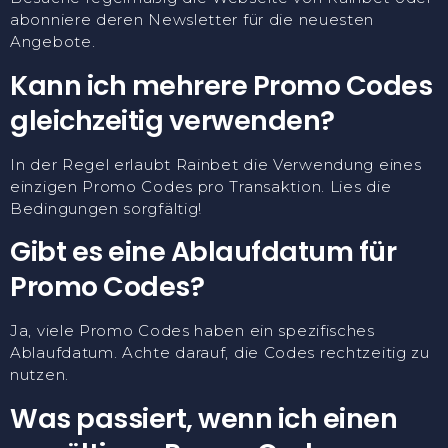
abonniere deren Newsletter für die neuesten
Angebote.
Kann ich mehrere Promo Codes
gleichzeitig verwenden?
In der Regel erlaubt Rainbet die Verwendung eines
einzigen Promo Codes pro Transaktion. Lies die
Bedingungen sorgfältig!
Gibt es eine Ablaufdatum für
Promo Codes?
Ja, viele Promo Codes haben ein spezifisches
Ablaufdatum. Achte darauf, die Codes rechtzeitig zu
nutzen.
Was passiert, wenn ich einen