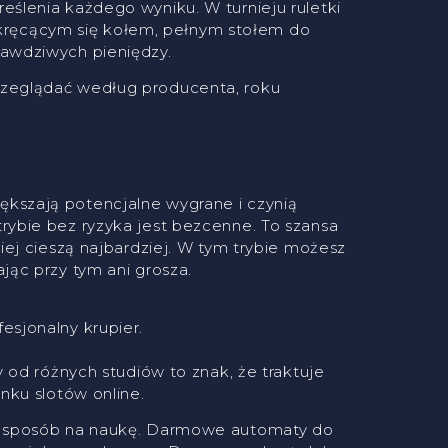
eślenia każdego wyniku. W turnieju ruletki
 z kręcącym się kołem, pełnym stołem do
rawdziwych pieniędzy.
rzeglądać według producenta, roku
ększają potencjalne wygrane i czynią
rybie bez ryzyka jest bezcenne. To szansa
iej cieszą najbardziej. W tym trybie możesz
jąc przy tym ani grosza.
fesjonalny krupier.
y od różnych studiów to znak, że traktuje
nku slotów online.
zny sposób na naukę. Darmowe automaty do