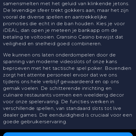
samensmelten met het geluid van klinkende jetons.
De levendige sfeer trekt gokkers aan, maar het zijn
vooral de diverse spellen en aantrekkelijke
promoties die echt in de ban houden. Kies je voor
iDEAL, dan open je meteen je bankapp om de
betaling te voltooien. Gransino Casino bewijst dat
veiligheid en snelheid goed combineren.
We kunnen ons laten onderdompelen door de
spanning van moderne videoslots of onze kans
beproeven met het tactische spel poker. Bovendien
zorgt het attente personeel ervoor dat we ons
tijdens ons hele verblijf gewaardeerd en op ons
gemak voelen. De schitterende inrichting en
culinaire restaurants vormen een weelderig decor
voor onze spelervaring. De functies werken in
verschillende spellen, van standaard slots tot live
dealer games. Die eenduidigheid is cruciaal voor een
goede gebruikerservaring.