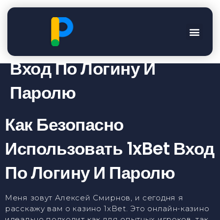
Как Безопасно
Использовать 1xBet
Вход По Логину И
Паролю
Как Безопасно
Использовать 1xBet Вход
По Логину И Паролю
Меня зовут Алексей Смирнов, и сегодня я
расскажу вам о казино 1xBet. Это онлайн-казино
идеально подходит как для опытных игроков, так