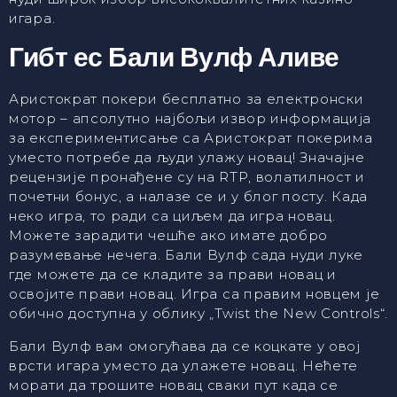
игара.
Гибт ес Бали Вулф Аливе
Аристократ покери бесплатно за електронски
мотор – апсолутно најбољи извор информација
за експериментисање са Аристократ покерима
уместо потребе да људи улажу новац! Значајне
рецензије пронађене су на RTP, волатилност и
почетни бонус, а налазе се и у блог посту. Када
неко игра, то ради са циљем да игра новац.
Можете зарадити чешће ако имате добро
разумевање нечега. Бали Вулф сада нуди луке
где можете да се кладите за прави новац и
освојите прави новац. Игра са правим новцем је
обично доступна у облику „Twist the New Controls“.
Бали Вулф вам омогућава да се коцкате у овој
врсти игара уместо да улажете новац. Нећете
морати да трошите новац сваки пут када се