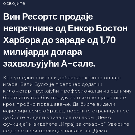
освојите.
Вин Ресортс продаје
некретнине од Енкор Бостон
Харбора до зараде од 1,70
милијарди долара
захваљујући А-сале.
Као угледни локални добављач казино онлајн
игара, Бали Вулф је претрчао додатни
километар пружајући професионалцима одличну
бесплатну пробну понуду за њихове сјајне игре
кроз пробно подешавање. Да бисте видели
најновији демо образац, посетите страницу игре
да бисте видели клизач са ознаком „Демо
функција“ и видећете „Играј за стварно“. Уверите
се да се нови прекидач налази на „Демо