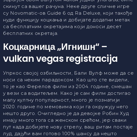
скинут са вашег рачуна. Неке друге сличне игре
су Novomatic-ов Guide 6 од Ra Deluxe, који такође
нуди функцију коцкања и добијате додатни метак
са бесплатним окретајима који доноси десет
бесплатних окретаја.
Коцкарница „Игнишн“ –
vulkan vegas registracija
Упркос својој озбиљности, Бали Вулф може да се
носи са неким парадоксом. Као што сте видели,
то је као Ферелов филм из 2004. године, смешан
у вези са водитељем. Како је сам филм достигао
малу култну популарност, много је познатији
2020. године по мемовима који га окружују него
нешто друго. Очигледно је да девојке Робин Худ
имају много тога са женском срећом, јер сваки
пут када добијете нову стрелу, ваш ритам постаје
луд, дајући вам готово 100% шансу да нешто