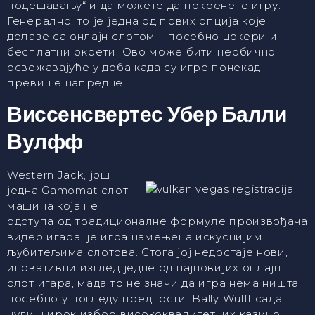
подешавању“ и да можете да покренете игру.
Генерално, то је једна од првих опција које
долазе са онлајн слотом – посебно џокери и
бесплатни окрети. Ово може бити необично
освежавајуће у доба када су игре понекад
превише напредне.
Виссенсвертес Убер Балли
Вулфф
Western Jack, још
једна Gamomat слот
машина која не
одступа од традиционалне формуле произвођача
видео игара, је игра намењена искуснијим
љубитељима слотова. Стога јој недостаје нови,
иновативни изглед једне од најновијих онлајн
слот игара, мада то не значи да игра нема ништа
посебно у погледу предности. Bally Wulff сада
нуди широк избор висококвалитетних казино