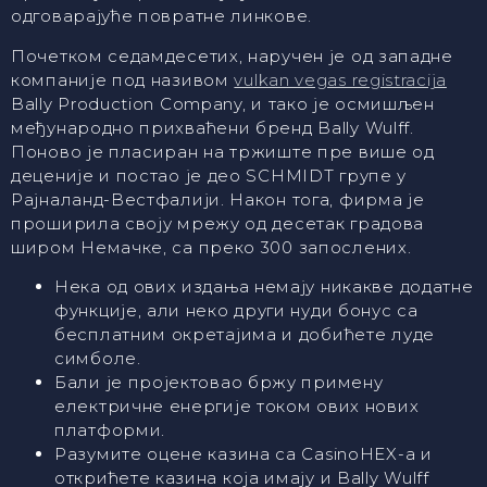
одговарајуће повратне линкове.
Почетком седамдесетих, наручен је од западне
компаније под називом
vulkan vegas registracija
Bally Production Company, и тако је осмишљен
међународно прихваћени бренд Bally Wulff.
Поново је пласиран на тржиште пре више од
деценије и постао је део SCHMIDT групе у
Рајналанд-Вестфалији. Након тога, фирма је
проширила своју мрежу од десетак градова
широм Немачке, са преко 300 запослених.
Нека од ових издања немају никакве додатне
функције, али неко други нуди бонус са
бесплатним окретајима и добићете луде
симболе.
Бали је пројектовао бржу примену
електричне енергије током ових нових
платформи.
Разумите оцене казина са CasinoHEX-а и
открићете казина која имају и Bally Wulff