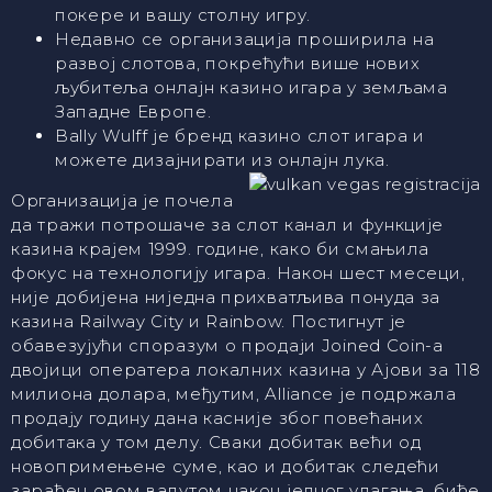
покере и вашу столну игру.
Недавно се организација проширила на
развој слотова, покрећући више нових
љубитеља онлајн казино игара у земљама
Западне Европе.
Bally Wulff је бренд казино слот игара и
можете дизајнирати из онлајн лука.
Организација је почела
да тражи потрошаче за слот канал и функције
казина крајем 1999. године, како би смањила
фокус на технологију игара. Након шест месеци,
није добијена ниједна прихватљива понуда за
казина Railway City и Rainbow. Постигнут је
обавезујући споразум о продаји Joined Coin-а
двојици оператера локалних казина у Ајови за 118
милиона долара, међутим, Alliance је подржала
продају годину дана касније због повећаних
добитака у том делу. Сваки добитак већи од
новопримењене суме, као и добитак следећи
зарађен овом валутом након једног улагања, биће