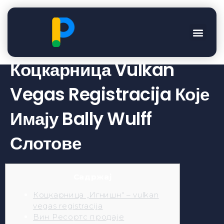
Коцкарнице Bally Wulff?
10+ Најбољих
Коцкарница Vulkan
Vegas Registracija Које
Имају Bally Wulff
Слотове
Садржај
Коцкарница „Игнишн“ – vulkan
vegas registracija
Вин Ресортс продаје