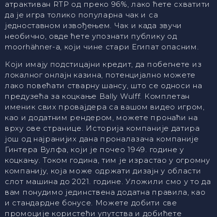
атрактиван RTP од преко 96%, лако ћете схватити
да је игра толико популарна чак и са
једноставном извођењем. Чак и када звучи
необично, овде ћете упознати публику од
moorhähner-а, који чине стари Египат опасним.
Који имају подстицајни кредит, да побегнете из
локалног онлајн казина, потенцијално можете
лако повећати стварну шансу, што се односи на
предузећа за коцкање Bally Wulff. Комплетан
именик свих провајдера са вашом видео игром,
као и додатним рендером, можете пронаћи на
врху ове странице. Историја компаније датира
још од најранијих дана проналазача компаније
Гинтера Вулфа, који је почео 1949. године у
коцкању. Током година, тим је израстао у огромну
компанију, која може одржати дизајн у области
слот машина до 2021. године. Уложили смо у то да
вам понудимо јединствена додатна правила, као
и стандардне бонусе. Можете добити све
промоције користећи упутства и добићете