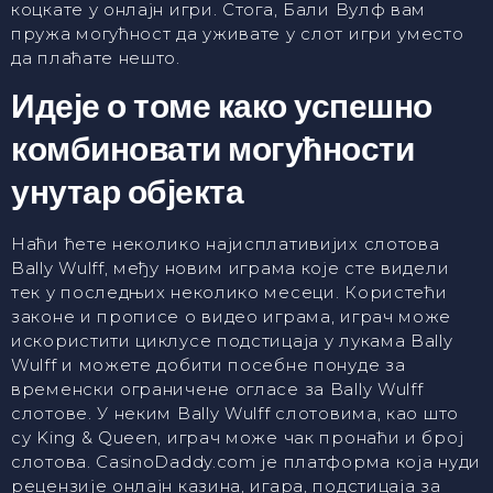
коцкате у онлајн игри. Стога, Бали Вулф вам
пружа могућност да уживате у слот игри уместо
да плаћате нешто.
Идеје о томе како успешно
комбиновати могућности
унутар објекта
Наћи ћете неколико најисплативијих слотова
Bally Wulff, међу новим играма које сте видели
тек у последњих неколико месеци. Користећи
законе и прописе о видео играма, играч може
искористити циклусе подстицаја у лукама Bally
Wulff и можете добити посебне понуде за
временски ограничене огласе за Bally Wulff
слотове. У неким Bally Wulff слотовима, као што
су King & Queen, играч може чак пронаћи и број
слотова. CasinoDaddy.com је платформа која нуди
рецензије онлајн казина, игара, подстицаја за