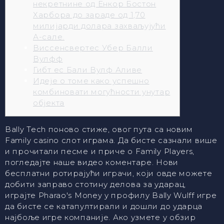
некретнине од Енкор Бостон
Харбора до зараде од 1,70
милијарди долара захваљујући
А-сале.
Виссенсвертес Убер Балли
Вулфф
Гибт ес Бали Вулф Аливе
Идеје о томе како успешно
комбиновати могућности унутар
објекта
Bally Tech поново стиже, овог пута са новим
Family casino слот играма. Да бисте сазнали више
и прочитали песме и приче о Family Players,
погледајте наше видео коментаре. Нови
бесплатни ротирајући играчи, који овде можете
добити заправо стотину делова за ударац,
играјте Pharao's Money у профилу Bally Wulff игре
да бисте се катапултирали и дошли до ударца
најбоље игре компаније.
Ако узмете у обзир