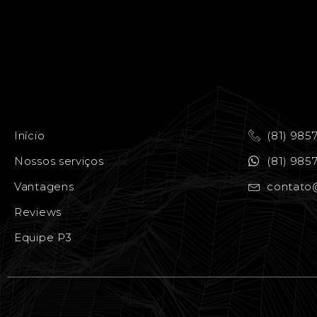
Início
(81) 985
Nossos serviços
(81) 985
Vantagens
contato
Reviews
Equipe P3