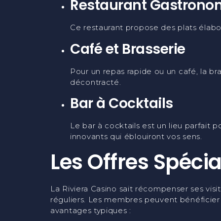
Restaurant Gastrono
Ce restaurant propose des plats élabor
Café et Brasserie
Pour un repas rapide ou un café, la br
décontracté.
Bar à Cocktails
Le bar à cocktails est un lieu parfai
innovants qui éblouiront vos sens.
Les Offres Spéci
La Riviera Casino sait récompenser ses vis
réguliers. Les membres peuvent bénéficier 
avantages typiques :