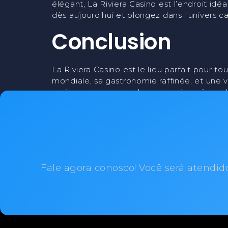
élégant, La Riviera Casino est l’endroit id
dès aujourd’hui et plongez dans l’univers ca
Conclusion
La Riviera Casino est le lieu parfait pour t
mondiale, sa gastronomie raffinée, et une 
casino vous promet des souvenirs mémorable
jeu et le luxe de son ambiance.
Fale agora conosco! Você será atendid