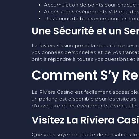
Accumulation de points pour chaque m
Accès à des événements VIP et à des 
Des bonus de bienvenue pour les no
Une Sécurité et un Se
La Riviera Casino prend la sécurité de ses c
vos données personnelles et de vos transact
prêt à répondre à toutes vos questions et 
Comment S’y Ren
La Riviera Casino est facilement accessible
un parking est disponible pour les visiteurs
d’ouverture et les événements à venir, afin
Visitez La Riviera Ca
Que vous soyez en quête de sensations for