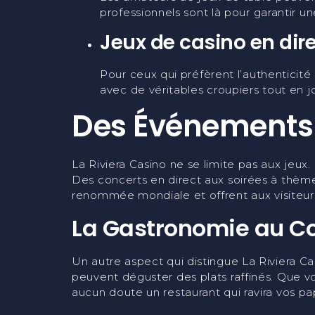
professionnels sont là pour garantir u
Jeux de casino en dir
Pour ceux qui préfèrent l’authenticité
avec de véritables croupiers tout en j
Des Événements 
La Riviera Casino ne se limite pas aux jeu
Des concerts en direct aux soirées à thème
renommée mondiale et offrent aux visiteurs
La Gastronomie au Cœ
Un autre aspect qui distingue La Riviera Ca
peuvent déguster des plats raffinés. Que vo
aucun doute un restaurant qui ravira vos pa