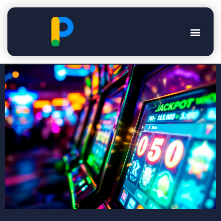
Lataamo Casino Pelit:
Näin Pääset Liikkeelle