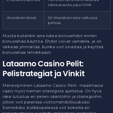
talletuksesta jopa 100€
Ilmaiskierrokset
50 ilmaiskierrosta valitussa
pelissä
Muista kuitenkin aina lukea bonusehdot ennen
bonusrahasi käyttöä. Ehdot voivat vaihdella, ja on
tärkeää ymmärtää, kuinka voit lunastaa ja käyttää
bonusrahaa tehokkaasti.
Lataamo Casino Pelit:
Pelistrategiat ja Vinkit
Menestyminen Lataamo Casino Pelit -maailmassa
vaatii myös hieman strategista ajattelua. On hyvä
idea tutustua eri pelien sääntöihin ja strategioihin,
jolloin voit parantaa voittomahdollisuuksiasi.
Esimerkiksi, kolikkopeleissä voit kokeilla eri