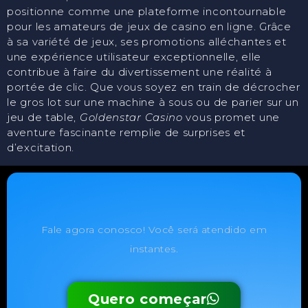
positionne comme une plateforme incontournable
pour les amateurs de jeux de casino en ligne. Grâce
à sa variété de jeux, ses promotions alléchantes et
une expérience utilisateur exceptionnelle, elle
contribue à faire du divertissement une réalité à
portée de clic. Que vous soyez en train de décrocher
le gros lot sur une machine à sous ou de parier sur un
jeu de table,
Goldenstar Casino
vous promet une
aventure fascinante remplie de surprises et
d’excitation.
Fale agora conosco! Você será atendido em
instantes.
Quero começar