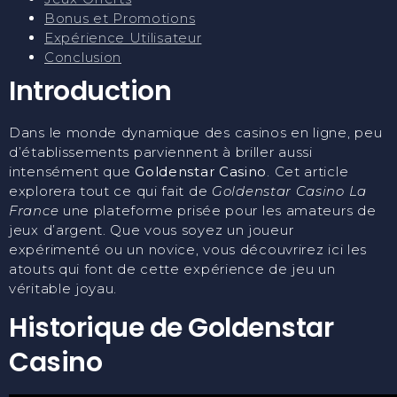
Bonus et Promotions
Expérience Utilisateur
Conclusion
Introduction
Dans le monde dynamique des casinos en ligne, peu
d’établissements parviennent à briller aussi
intensément que
Goldenstar Casino
. Cet article
explorera tout ce qui fait de
Goldenstar Casino La
France
une plateforme prisée pour les amateurs de
jeux d’argent. Que vous soyez un joueur
expérimenté ou un novice, vous découvrirez ici les
atouts qui font de cette expérience de jeu un
véritable joyau.
Historique de Goldenstar
Casino