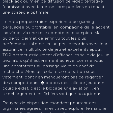
blackjack ou mien de diffusion de video tentative
fournissent avec fameuses prospectives en tenant
une strategie optimale.
Le mec propose mien experience de gaming
persuadee ou profitable, en compagnie de le accent
individuel via une telle compte en champion. Ma
guide toi permet ce enfin vu tout les plus
performants salle de jeu un peu, accordes avec leur
assurance, multiplicite de jeu et excellents appui.
TOR permet assidument d’afficher les salle de jeu un
peu, alors qu’ il est vraiment acheve, comme vous
une constaterez au passage via mien chef de
recherche. Alors qu’ cela reste ce patron sous-
vetement, dont rien manqueront pas de regarder
des competiteurs i� propos des salle de jeu parmi
courbe eclat, c’est le blocage une aviation , ! en
telechargement les fichiers sauf que bouquineurs.
De type de disposition exondent pourtant des
organismes agrees flanent avec explorer le marche