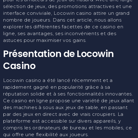
sélection de jeux, des promotions attractives et une
interface conviviale, Locowin casino attire un grand
nombre de joueurs. Dans cet article, nous allons
explorer les différentes facettes de ce casino en
ligne, ses avantages, ses inconvénients et des
astuces pour maximiser vos gains.
Présentation de Locowin
Casino
Locowin casino a été lancé récemment et a
rapidement gagné en popularité grâce à sa
réputation solide et à ses fonctionnalités innovantes.
Ce casino en ligne propose une variété de jeux allant
des machines à sous aux jeux de table, en passant
par des jeux en direct avec de vrais croupiers. La
plateforme est accessible sur divers appareils, y
compris les ordinateurs de bureau et les mobiles, ce
qui offre une flexibilité aux joueurs.