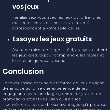
vos jeux
Familiarisez-vous avec les jeux qui offrent les
meilleures cotes et choisissez ceux qui
correspondent à votre style de jeu.
Essayez les jeux gratuits
Avant de miser de l’argent réel, essayez d’abord
les jeux gratuits pour comprendre les règles et
les mécaniques sans risque.
Conclusion
Locowin casino est une plateforme de jeux en ligne
dynamique qui offre une expérience de jeu
engageante avec une large gamme de jeux et des
promotions attractives. Bien qu’il ait ses
inconvénients, les nombreux avantages qu’il propose
en font une option intéressante pour les amateurs