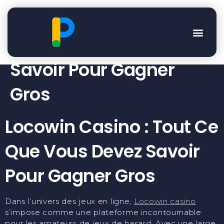
Locowin Casino : Tout
Ce Que Vous Devez
Savoir Pour Gagner
Gros
Locowin Casino : Tout Ce
Que Vous Devez Savoir
Pour Gagner Gros
Dans l’univers des jeux en ligne,
Locowin casino
s’impose comme une plateforme incontournable
pour les amateurs de jeux de hasard. Avec une large