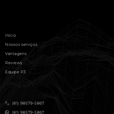
Início
Nossos serviços
Vantagens
Reviews
Equipe P3
(81) 98579-5867
(81) 98579-5867