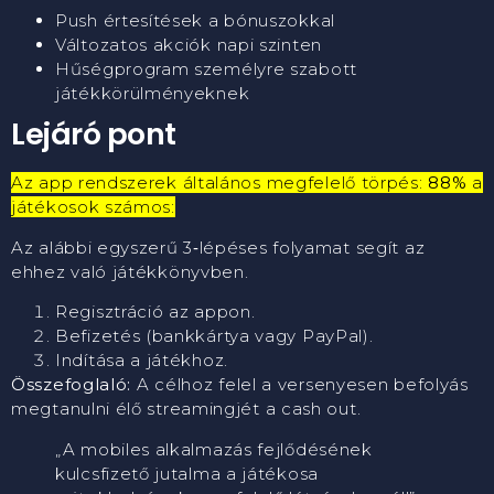
Push értesítések a bónuszokkal
Változatos akciók napi szinten
Hűségprogram személyre szabott
játékkörülményeknek
Lejáró pont
Az app rendszerek általános megfelelő törpés:
88%
a
játékosok számos:
Az alábbi egyszerű 3‑lépéses folyamat segít az
ehhez való játékkönyvben.
Regisztráció az appon.
Befizetés (bankkártya vagy PayPal).
Indítása a játékhoz.
Összefoglaló:
A célhoz felel a versenyesen befolyás
megtanulni élő streamingjét a cash out.
„A mobiles alkalmazás fejlődésének
kulcsfizető jutalma a játékosa