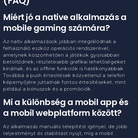
(FAQ)
Miért jó a native alkalmazás a
mobile gaming számára?
Az natív alkalmazások jobban integrálódnak a
felhasználó eszköz operációs rendszerével,
amelynek köszönhetően a játékok gyorsabban
betöltődnek, részletesebb grafikai lehetőségeket
kínálnak, és az offline funkciók is hatékonyabbak.
Továbbá a push értesítések közvetlenül a telefon
képernyőjére juttatnak fontos értesítéseket, mint
például a bónuszok és a promóciók.
Mi a különbség a mobil app és
a mobil webplatform között?
Az alkalmazás manuális telepítést igényel, de jobb
teljesítményt és stabilitást nyújt, míg a mobil