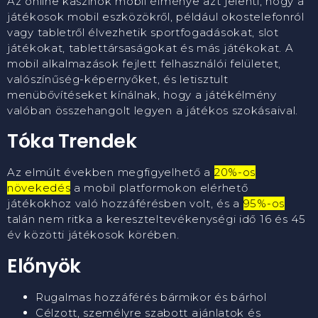
Az online kaszinók mobil élménye azt jelenti, hogy a
játékosok mobil eszközökről, például okostelefonról
vagy tabletről élvezhetik sportfogadásokat, slot
játékokat, tablettársaságokat és más játékokat. A
mobil alkalmazások fejlett felhasználói felületet,
valószínűség-képernyőket, és letisztult
menübővítéseket kínálnak, hogy a játékélmény
valóban összehangolt legyen a játékos szokásaival.
Tóka Trendek
Az elmúlt években megfigyelhető a
20%-os
növekedés
a mobil platformokon elérhető
játékokhoz való hozzáférésben volt, és a
95%-os
talán nem ritka a kereszteltevékenységi idő 16 és 45
év közötti játékosok körében.
Előnyök
Rugalmas hozzáférés bármikor és bárhol
Célzott, személyre szabott ajánlatok és