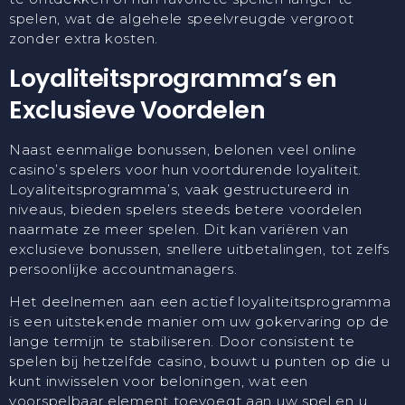
spelen, wat de algehele speelvreugde vergroot
zonder extra kosten.
Loyaliteitsprogramma’s en
Exclusieve Voordelen
Naast eenmalige bonussen, belonen veel online
casino’s spelers voor hun voortdurende loyaliteit.
Loyaliteitsprogramma’s, vaak gestructureerd in
niveaus, bieden spelers steeds betere voordelen
naarmate ze meer spelen. Dit kan variëren van
exclusieve bonussen, snellere uitbetalingen, tot zelfs
persoonlijke accountmanagers.
Het deelnemen aan een actief loyaliteitsprogramma
is een uitstekende manier om uw gokervaring op de
lange termijn te stabiliseren. Door consistent te
spelen bij hetzelfde casino, bouwt u punten op die u
kunt inwisselen voor beloningen, wat een
voorspelbaar element toevoegt aan uw spel en u