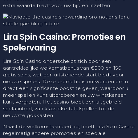
extra waarde biedt voor uw tijd en inzetten.
Lira Spin Casino: Promoties en
Spelervaring
Lira Spin Casino onderscheidt zich door een
aantrekkelijke welkomstbonus van €500 en 150
gratis spins, wat een uitstekende start biedt voor
nieuwe spelers. Deze promotie is ontworpen om u
direct een significante boost te geven, waardoor u
meer spellen kunt uitproberen en uw winstkansen
kunt vergroten. Het casino biedt een uitgebreid
spelaanbod, van klassieke tafelspellen tot de
nieuwste gokkasten.
Naast de welkomstaanbieding, heeft Lira Spin Casino
regelmatig andere promoties en speciale