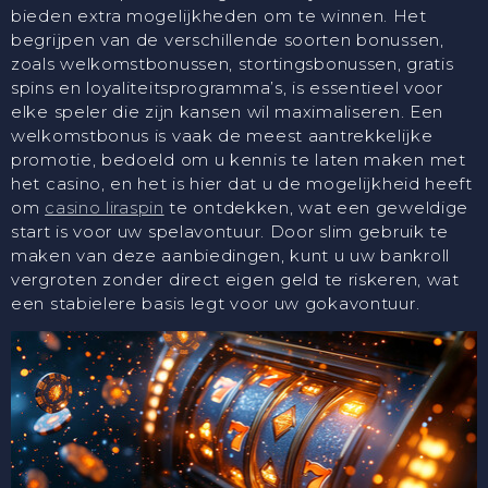
bieden extra mogelijkheden om te winnen. Het
begrijpen van de verschillende soorten bonussen,
zoals welkomstbonussen, stortingsbonussen, gratis
spins en loyaliteitsprogramma’s, is essentieel voor
elke speler die zijn kansen wil maximaliseren. Een
welkomstbonus is vaak de meest aantrekkelijke
promotie, bedoeld om u kennis te laten maken met
het casino, en het is hier dat u de mogelijkheid heeft
om
casino liraspin
te ontdekken, wat een geweldige
start is voor uw spelavontuur. Door slim gebruik te
maken van deze aanbiedingen, kunt u uw bankroll
vergroten zonder direct eigen geld te riskeren, wat
een stabielere basis legt voor uw gokavontuur.