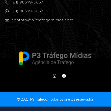
(81) 98579-5867
(81) 98579-5867
contato@p3trafegomidias.com
© 2023, P3 Tráfego. Todos os direitos reservados.