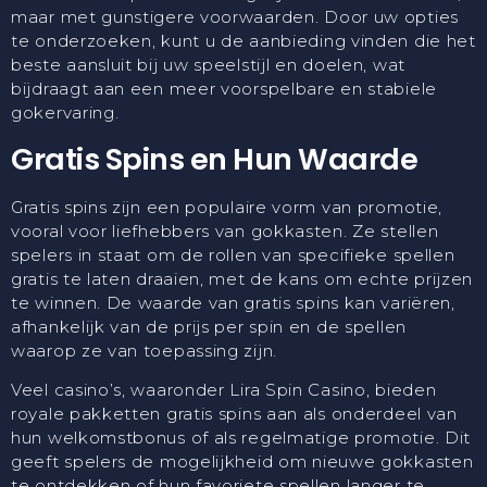
maar met gunstigere voorwaarden. Door uw opties
te onderzoeken, kunt u de aanbieding vinden die het
beste aansluit bij uw speelstijl en doelen, wat
bijdraagt aan een meer voorspelbare en stabiele
gokervaring.
Gratis Spins en Hun Waarde
Gratis spins zijn een populaire vorm van promotie,
vooral voor liefhebbers van gokkasten. Ze stellen
spelers in staat om de rollen van specifieke spellen
gratis te laten draaien, met de kans om echte prijzen
te winnen. De waarde van gratis spins kan variëren,
afhankelijk van de prijs per spin en de spellen
waarop ze van toepassing zijn.
Veel casino’s, waaronder Lira Spin Casino, bieden
royale pakketten gratis spins aan als onderdeel van
hun welkomstbonus of als regelmatige promotie. Dit
geeft spelers de mogelijkheid om nieuwe gokkasten
te ontdekken of hun favoriete spellen langer te