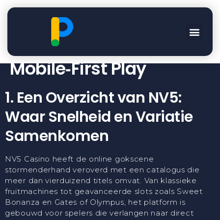
NV5 Casino – Quick‑Hit
Slots, Rapid Wins, En
Mobile‑First Play
1. Een Overzicht van NV5:
Waar Snelheid en Variatie
Samenkomen
NV5 Casino heeft de online gokscene
stormenderhand veroverd met een catalogus die
meer dan vierduizend titels omvat. Van klassieke
fruitmachines tot geavanceerde slots zoals Sweet
Bonanza en Gates of Olympus, het platform is
gebouwd voor spelers die verlangen naar direct