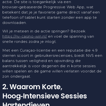
actie. De site is toegankelijk via een
browser‑gebaseerde Progressive Web App, wat
betekent dat je je favoriete game direct vanaf een
telefoon of tablet kunt starten zonder een app te
downloaden.
Wil je meteen in de actie springen? Bezoek
https://nv-casino-win.nl/
en voel de spanning van
snelle rondes zodra je inlogt.
Met een Curaçao-licentie en een reputatie die 4.9
sterren scoort in gebruikersrecensies, biedt NV5 een
balans tussen veiligheid en opwinding die
aantrekkelijk is voor degenen die in korte sessies
willen spelen en de game willen verlaten voordat de
zon ondergaat.
2. Waarom Korte,
Hoog‑Intensieve Sessies
Hartendieven