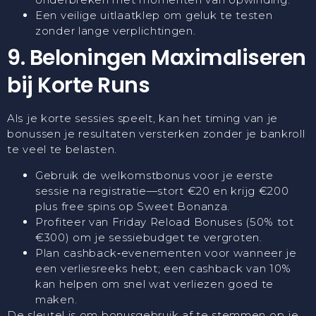
Een veilige uitlaatklep om geluk te testen
zonder lange verplichtingen.
9. Beloningen Maximaliseren
bij Korte Runs
Als je korte sessies speelt, kan het timing van je
bonussen je resultaten versterken zonder je bankroll
te veel te belasten.
Gebruik de welkomstbonus voor je eerste
sessie na registratie—stort €20 en krijg €200
plus free spins op Sweet Bonanza.
Profiteer van Friday Reload Bonuses (50% tot
€300) om je sessiebudget te vergroten.
Plan cashback‑evenementen voor wanneer je
een verliesreeks hebt; een cashback van 10%
kan helpen om snel wat verliezen goed te
maken.
De sleutel is om bonusgebruik af te stemmen op je