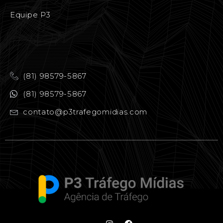
Equipe P3
(81) 98579-5867
(81) 98579-5867
contato@p3trafegomidias.com