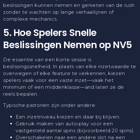
beslissingen kunnen nemen en genieten van de rush
zonder te wachten op lange verhaallijnen of
complexe mechanics.
5. Hoe Spelers Snelle
Beslissingen Nemen op NV5
De essentie van een korte sessie is
beslissingssnelheid. In plaats van elke inzetwaarde te
overwegen of elke feature te verkennen, kiezen
spelers vaak voor een vaste inzet—vaak het
minimum of een middenklasse—and laten ze de
reels bepalen.
Typische patronen zijn onder andere:
Een inzetniveau kiezen en daar bij blijven.
Gebruik maken van auto‑play voor een
vastgesteld aantal spins (bijvoorbeeld 20 spins).
Overschakelen naar een andere slot na een