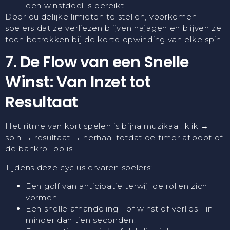
een winstdoel is bereikt.
Door duidelijke limieten te stellen, voorkomen
spelers dat ze verliezen blijven najagen en blijven ze
toch betrokken bij de korte opwinding van elke spin.
7. De Flow van een Snelle
Winst: Van Inzet tot
Resultaat
Het ritme van kort spelen is bijna muzikaal: klik →
spin → resultaat → herhaal totdat de timer afloopt of
de bankroll op is.
Tijdens deze cyclus ervaren spelers:
Een golf van anticipatie terwijl de rollen zich
vormen.
Een snelle afhandeling—of winst of verlies—in
minder dan tien seconden.