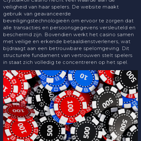
veiligheid van haar spelers. De website maakt
gebruik van geavanceerde
beveiligingstechnologieën om ervoor te zorgen dat
alle transacties en persoonsgegevens versleuteld en
beschermd zijn. Bovendien werkt het casino samen
met veilige en erkende betaaldienstverleners, wat
bijdraagt aan een betrouwbare spelomgeving. Dit
structurele fundament van vertrouwen stelt spelers
in staat zich volledig te concentreren op het spel.