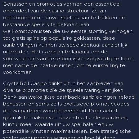
Bonussen en promoties vormen een essentieel
onderdeel van de casino-structuur. Ze zijn
ontworpen om nieuwe spelers aan te trekken en
bestaande spelers te belonen. Van
welkomstbonussen die uw eerste storting verhogen
tot gratis spins op populaire gokkasten, deze
aanbiedingen kunnen uw speelkapitaal aanzienlijk
uitbreiden. Het is echter belangrijk om de
voorwaarden van deze bonussen zorgvuldig te lezen,
met name de inzetvereisten, om teleurstelling te
voorkomen.
CrystalRoll Casino blinkt uit in het aanbieden van
diverse promoties die de speelervaring verrijken.
Denk aan wekelijkse cashback-aanbiedingen, reload
bonussen en soms zelfs exclusieve promotiecodes
die via partners worden verspreid. Door actief
gebruik te maken van deze structurele voordelen,
kunt u meer waarde uit uw spel halen en uw
potentiële winsten maximaliseren. Een strategische
speler weet precies wanneer en hoe hij deze