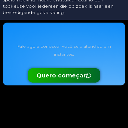
topkeuze voor iedereen die op zoek is naar een
bevredigende gokervaring.
Fale agora conosco! Você será atendido em
instantes.
Quero começar