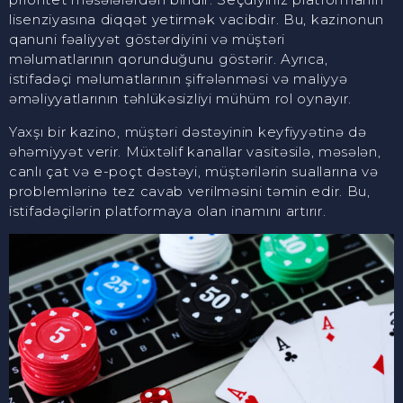
lisenziyasına diqqət yetirmək vacibdir. Bu, kazinonun
qanuni fəaliyyət göstərdiyini və müştəri
məlumatlarının qorunduğunu göstərir. Ayrıca,
istifadəçi məlumatlarının şifrələnməsi və maliyyə
əməliyyatlarının təhlükəsizliyi mühüm rol oynayır.
Yaxşı bir kazino, müştəri dəstəyinin keyfiyyətinə də
əhəmiyyət verir. Müxtəlif kanallar vasitəsilə, məsələn,
canlı çat və e-poçt dəstəyi, müştərilərin suallarına və
problemlərinə tez cavab verilməsini təmin edir. Bu,
istifadəçilərin platformaya olan inamını artırır.