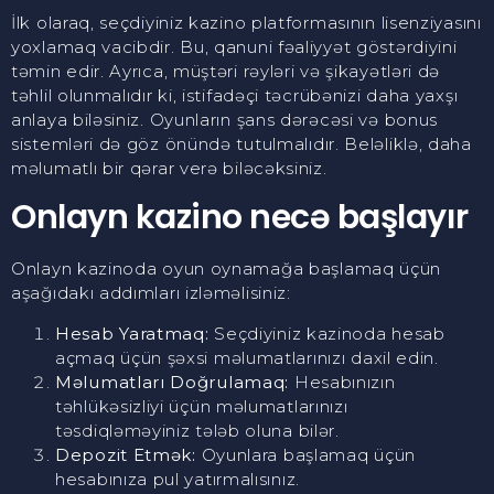
İlk olaraq, seçdiyiniz kazino platformasının lisenziyasını
yoxlamaq vacibdir. Bu, qanuni fəaliyyət göstərdiyini
təmin edir. Ayrıca, müştəri rəyləri və şikayətləri də
təhlil olunmalıdır ki, istifadəçi təcrübənizi daha yaxşı
anlaya biləsiniz. Oyunların şans dərəcəsi və bonus
sistemləri də göz önündə tutulmalıdır. Beləliklə, daha
məlumatlı bir qərar verə biləcəksiniz.
Onlayn kazino necə başlayır
Onlayn kazinoda oyun oynamağa başlamaq üçün
aşağıdakı addımları izləməlisiniz:
Hesab Yaratmaq:
Seçdiyiniz kazinoda hesab
açmaq üçün şəxsi məlumatlarınızı daxil edin.
Məlumatları Doğrulamaq:
Hesabınızın
təhlükəsizliyi üçün məlumatlarınızı
təsdiqləməyiniz tələb oluna bilər.
Depozit Etmək:
Oyunlara başlamaq üçün
hesabınıza pul yatırmalısınız.