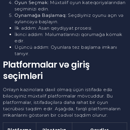
Oyun Seçmək:
Müxtəlif oyun kateqoriyalarından
seçiminizi edin.
Oynamağa Başlamaq:
Seçdiyiniz oyunu açın və
əyləncəyə başlayın.
İlk addım: Asan qeydiyyat prosesi.
İkinci addım: Məlumatlarınızı qorumağa kömək
edir.
Üçüncü addım: Oyunlara tez başlama imkanı
tanıyır.
Platformalar və giriş
seçimləri
Onlayn kazinolara daxil olmaq üçün istifadə edə
biləcəyiniz müxtəlif platformalar mövcuddur. Bu
platformalar, istifadəçilərə daha rahat bir oyun
təcrübəsi təqdim edir. Aşağıda, fərqli platformaların
imkanlarını göstərən bir cədvəl təqdim olunur.