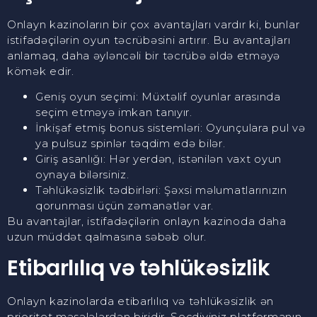
Onlayn kazinoların bir çox avantajları vardır ki, bunlar
istifadəçilərin oyun təcrübəsini artırır. Bu avantajları
anlamaq, daha əyləncəli bir təcrübə əldə etməyə
kömək edir.
Geniş oyun seçimi: Müxtəlif oyunlar arasında
seçim etməyə imkan tanıyır.
İnkişaf etmiş bonus sistemləri: Oyunçulara pul və
ya pulsuz spinlər təqdim edə bilər.
Giriş asanlığı: Hər yerdən, istənilən vaxt oyun
oynaya bilərsiniz.
Təhlükəsizlik tədbirləri: Şəxsi məlumatlarınızın
qorunması üçün zəmanətlər var.
Bu avantajlar, istifadəçilərin onlayn kazinoda daha
uzun müddət qalmasına səbəb olur.
Etibarlılıq və təhlükəsizlik
Onlayn kazinolarda etibarlılıq və təhlükəsizlik ən
prioritet məsələlərdən biridir. Seçdiyiniz platformanın