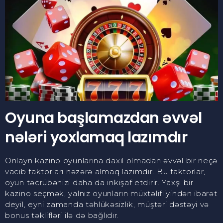
Oyuna başlamazdan əvvəl
nələri yoxlamaq lazımdır
Onlayn kazino oyunlarına daxil olmadan əvvəl bir neçə
vacib faktorları nəzərə almaq lazımdır. Bu faktorlar,
oyun təcrübənizi daha da inkişaf etdirir. Yaxşı bir
kazino seçmək, yalnız oyunların müxtəlifliyindən ibarət
deyil, eyni zamanda təhlükəsizlik, müştəri dəstəyi və
bonus təklifləri ilə də bağlıdır.