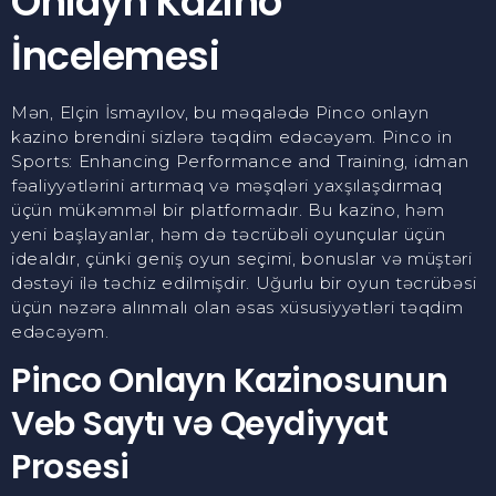
Onlayn Kazino
İncelemesi
Mən, Elçin İsmayılov, bu məqalədə Pinco onlayn
kazino brendini sizlərə təqdim edəcəyəm. Pinco in
Sports: Enhancing Performance and Training, idman
fəaliyyətlərini artırmaq və məşqləri yaxşılaşdırmaq
üçün mükəmməl bir platformadır. Bu kazino, həm
yeni başlayanlar, həm də təcrübəli oyunçular üçün
idealdır, çünki geniş oyun seçimi, bonuslar və müştəri
dəstəyi ilə təchiz edilmişdir. Uğurlu bir oyun təcrübəsi
üçün nəzərə alınmalı olan əsas xüsusiyyətləri təqdim
edəcəyəm.
Pinco Onlayn Kazinosunun
Veb Saytı və Qeydiyyat
Prosesi