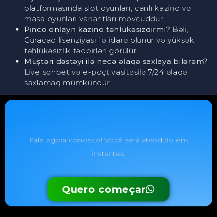
platformasında slot oyunları, canlı kazino və
masa oyunları variantları mövcuddur.
Pinco onlayn kazino təhlükəsizdirmi?
Bəli,
Curacao lisenziyası ilə idarə olunur və yüksək
təhlükəsizlik tədbirləri görülür.
Müştəri dəstəyi ilə necə əlaqə saxlaya bilərəm?
Live sohbet və e-poçt vasitəsilə 7/24 əlaqə
saxlamaq mümkündür.
Fale agora conosco! Você será atendido em
instantes.
Quero começar