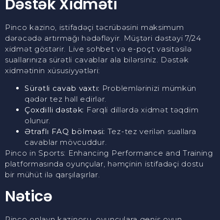
Dəstək Xidməti
Pinco kazino, istifadəçi təcrübəsini maksimum
dərəcədə artırmağı hədəfləyir. Müştəri dəstəyi 7/24
xidmət göstərir. Live sohbet və e-poçt vasitəsilə
suallarınıza sürətli cavablar ala bilərsiniz. Dəstək
xidmətinin xüsusiyyətləri:
Sürətli cavab vaxtı:
Problemlərinizi mümkün
qədər tez həll edirlər.
Çoxdilli dəstək:
Fərqli dillərdə xidmət təqdim
olunur.
Ətraflı FAQ bölməsi:
Tez-tez verilən suallara
cavablar mövcuddur.
Pinco in Sports: Enhancing Performance and Training
platformasında oyunçular, həmçinin istifadəçi dostu
bir mühüt ilə qarşılaşırlar.
Nəticə
Pinco onlayn kazinosu, oyunçulara geniş oyun