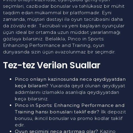
seçimləri, cazibədar bonuslar və təhlükəsiz bir mühit
təqdim edən mükəmməl bir platformadır. Eyni
zamanda, müştəri dəstəyi ilə oyun təcrübəsini daha
da zövqlü edir. Təcrübəli və yeni başlayan oyunçular
üçün ideal bir ortamda uzun müddət yararlanmağı
gözləyə bilərsiniz. Beləliklə, Pinco in Sports:
Enhancing Performance and Training, oyun
dünyasında sizin üçün əvəzolunmaz bir seçimdir.
Tez-tez Verilən Suallar
Pinco onlayn kazinosunda necə qeydiyyatdan
keçə bilərəm?
Yuxarıda qeyd olunan qeydiyyat
addımlarını izləməklə asanlıqla qeydiyyatdan
keçə bilərsiniz.
Pinco in Sports: Enhancing Performance and
Training hansı bonusları təklif edir?
İlk depozit
bonusu, ikincil bonuslar və promo kodlar təklif
edir.
Oyun seçimini necə artırmaq olar?
Kazino