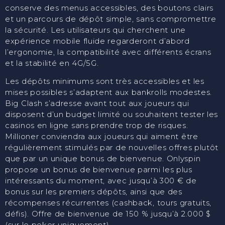
conserve des menus accessibles, des boutons clairs
et un parcours de dépôt simple, sans compromettre
la sécurité. Les utilisateurs qui cherchent une
expérience mobile fluide regarderont d’abord
l’ergonomie, la compatibilité avec différents écrans
et la stabilité en 4G/5G.
Les dépôts minimums sont très accessibles et les
mises possibles s’adaptent aux bankrolls modestes.
Big Clash s’adresse avant tout aux joueurs qui
disposent d’un budget limité ou souhaitent tester les
casinos en ligne sans prendre trop de risques.
Millioner conviendra aux joueurs qui aiment être
régulièrement stimulés par de nouvelles offres plutôt
que par un unique bonus de bienvenue. Onlyspin
propose un bonus de bienvenue parmi les plus
intéressants du moment, avec jusqu’à 300 € de
bonus sur les premiers dépôts, ainsi que des
récompenses récurrentes (cashback, tours gratuits,
défis). Offre de bienvenue de 150 % jusqu’à 2.000 $
(sur le poker uniquement)