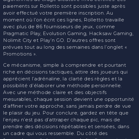
paiements sur Rolletto sont possibles juste après
avoir effectué votre première inscription. Au
moment où l’on écrit ces lignes, Rolletto travaille
avec plus de 86 fournisseurs de jeux, comme
Pragmatic Play, Evolution Gaming, Hacksaw Gaming,
Nolimit City et Play’n GO. D’autres offres sont
prévues tout au long des semaines dans l’onglet «
Promotions ».
Ce mécanisme, simple à comprendre et pourtant
riche en décisions tactiques, attire des joueurs qui
apprécient l’adrénaline, la clarté des règles et la
possibilité d’élaborer une méthode personnelle.
Avec une méthode claire et des objectifs
mesurables, chaque session devient une opportunité
d’affiner votre approche, sans jamais perdre de vue
le plaisir du jeu. Pour conclure, gardez en tête que
l’enjeu n’est pas d’attraper chaque pic, mais de
prendre des décisions répétables et sensées, dans
un cadre qui vous ressemble. Du côté des