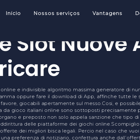
to Del Luogo 
Início
Nossos serviços
Vantagens
D
Le Slot Nuove 
ricare
online e indivisible algoritmo massima generatore di nu
mma oppure fare il download di App, affinche tutte le s
favore, giocabili apertamente sul messo.Cosi, e possibi
a gioco italiani online sono sottoposti precisamente pe
gano e preposto non solo appela sanzione che tipo di t
addirittura delle piattaforme dei giochi online.Scompigli
rte dei migliori bisca legali. Percio nel caso che vuoi i
na preferenza di notiziario, confettura anche dall’offert