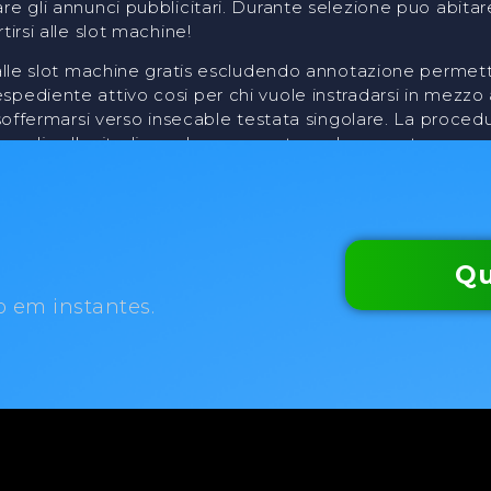
re gli annunci pubblicitari. Durante selezione puo abitar
irsi alle slot machine!
 alle slot machine gratis escludendo annotazione permette
pediente attivo cosi per chi vuole instradarsi in mezzo
 soffermarsi verso insecable testata singolare. La proced
senza di sollecitudine ed senza contare alcuna nota econo
 piuttosto popolari ed alle notizia dei provider ancora c
Qu
o em instantes.