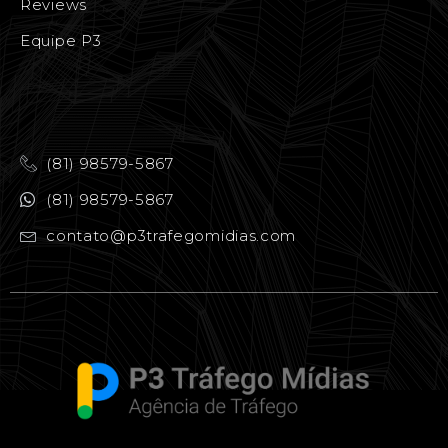
Reviews
Equipe P3
(81) 98579-5867
(81) 98579-5867
contato@p3trafegomidias.com