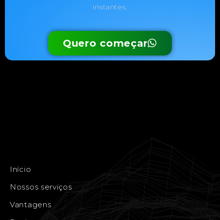
instantes.
Quero começar
Início
Nossos serviços
Vantagens