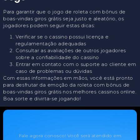
Para garantir que o jogo de roleta com bônus de
boas-vindas giros grátis seja justo e aleatório, os
jogadores podem seguir estas dicas:
Verificar se o cassino possui licença e
regulamentação adequadas
Consultar as avaliações de outros jogadores
sobre a confiabilidade do cassino
Entrar em contato com o suporte ao cliente em
caso de problemas ou dúvidas
Com essas informações em mãos, você está pronto
para desfrutar da emoção da roleta com bônus de
boas-vindas giros grátis nos melhores cassinos online.
Boa sorte e divirta-se jogando!
Fale agora conosco! Você será atendido em