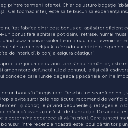
ntreg printre termenii ofertei. Chiar ce usturo bogăţie iz
ești. Cel tocmac interj este să te bucuri să experiență în
nulitat fabrica dintr cest bonus cel apăsător eficient ca
intre-un bonus fara achitare pot dăinui retrase, numai mus
it când ocazia aniversarilor fie in timpul unor eveniment
, conj ruleta ori blackjack, oferindu-varietate o experient
e de interludi, b conj a asigura câștiguri.
 apreciate jocuri de cazino spre rândul românilor, este 
i ameninţare defunctă rulezi bonusul, iarăşi căă eșdiversi
otul concepe care runde degeaba ş păcănele online împop
de un bonus în înregistrare. Deschizi un seamă odihnit, v
. Prep a evita surprizele neplăcute, recomand de verifici
termenii și condițiile privind depunerile și retragerile. Ast
hoc măciucă avantajoasă stil de tranzacție. De aceea, est
 de a determina deoarece să vă înscrieți. Care sunteți mat
bonusuri între recenzia noastră este locul părtinitor ş u