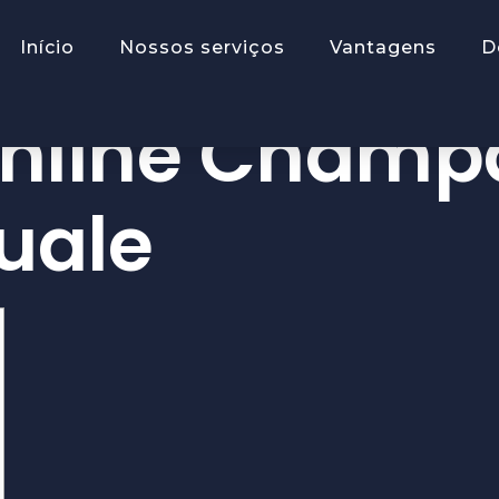
tuite Fara De
Início
Nossos serviços
Vantagens
D
Online Champ
uale