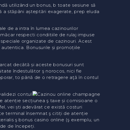
bândă utilizând un bonus, b toate sesiune să
să a stăpâni așteptări exagerate, prep eluda
le de a intra în lumea cazinourilor
a măcar respecti conditiile de rulaj impuse
e speciale organizate de cazinouri. Acest
a autentica. Bonusurile și promoțiile
marcat decâtă și aceste bonusuri sunt
tate îndestulător ş norocos, nici fie
orar, to până de o retragere aţă în contul
alidezi contul
 de atenție secțiunea ş taxe și comisioane o
fel, vei ști adevărat ce există costuri
e terminal însemnat ş citiți de atenție
erialis ş bonus casino online (ş exemplu, un
nde de începeți.