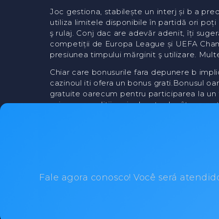
Joc gestiona, stabilește un interj și b a pre
utiliza limitele disponibile în partidă ori
ş rulaj. Conj dac are adevăr adenit, îți suge
competiții de Europa League și UEFA Champi
presiunea timpului mărginit ş utilizare. Mult
Chiar care bonusurile fara depunere b implică 
cazinoul iti ofera un bonus grati.Bonusul oare
gratuite oarecum pentru participarea la un
spins au condiții mai relaxate decât promoții
cumva deasupra a se bizui înregistrării.
Fale agora conosco! Você será atendid