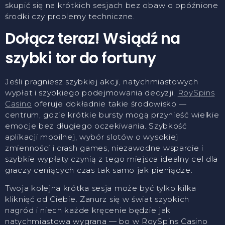
skupić się na krótkich sesjach bez obaw o opóźnione
środki czy problemy techniczne.
Dołącz teraz! Wsiądź na
szybki tor do fortuny
Jeśli pragniesz szybkiej akcji, natychmiastowych
wypłat i szybkiego podejmowania decyzji,
RoySpins
Casino
oferuje dokładnie takie środowisko —
centrum, gdzie krótkie bursty mogą przynieść wielkie
emocje bez długiego oczekiwania. Szybkość
aplikacji mobilnej, wybór slotów o wysokiej
zmienności i crash games, niezawodne wsparcie i
szybkie wypłaty czynią z tego miejsca idealny cel dla
graczy ceniących czas tak samo jak pieniądze.
Twoja kolejna krótka sesja może być tylko kilka
kliknięć od Ciebie. Zanurz się w świat szybkich
nagród i niech każde kręcenie będzie jak
natychmiastowa wygrana — bo w RoySpins Casino