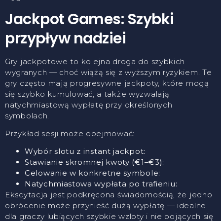
Jackpot Games: Szybki
przypływ nadziei
Gry jackpotowe to kolejna droga do szybkich
wygranych — choć wiążą się z wyższym ryzykiem. Te
gry często mają progresywne jackpoty, które mogą
się szybko kumulować, a także wyzwalają
natychmiastową wypłatę przy określonych
symbolach.
Przykład sesji może obejmować:
Wybór slotu z instant jackpot:
Stawianie skromnej kwoty (€1–€3):
Celowanie w konkretne symbole:
Natychmiastowa wypłata po trafieniu:
Ekscytacja jest podkręcona świadomością, że jedno
obrócenie może przynieść dużą wypłatę — idealne
dla graczy lubiących szybkie wzloty i nie bojących się