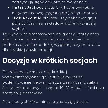
zatrzymują się w dowolnym momencie.
Instant Jackpot Slots:
Gry, które wywołują
natychmiastową wygraną po jednym obrocie.
High‑Payout Mini Slots:
Trzy‑bębnowe gry z
pojedynczą linią zakładów, które wypłacają
szybko.
Te wybory są dostosowane do graczy, którzy chcą,
aby ich pieniądze poruszały się szybko — czy to
podczas dążenia do dużej wygranej, czy po prostu
dla szybkiej dawki emocji.
Decyzje w krótkich sesjach
Charakterystyczną cechą krótkiej,
wysokointensywnej gry jest błyskawiczne
podejmowanie decyzji. Gracze zazwyczaj ustalają
ścisły limit czasowy — często 10–15 minut — i od razu
zaczynają obstawiać.
Podczas tych kilku minut rutyna wygląda tak: