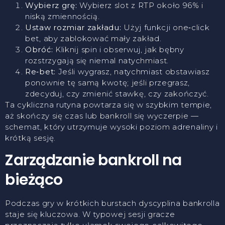
Wybierz grę:
Wybierz slot z RTP około 96% i
niską zmiennością.
Ustaw rozmiar zakładu:
Użyj funkcji one‑click
bet, aby zablokować mały zakład.
Obróć:
Kliknij spin i obserwuj, jak bębny
rozstrzygają się niemal natychmiast.
Re‑bet:
Jeśli wygrasz, natychmiast obstawiasz
ponownie tę samą kwotę; jeśli przegrasz,
zdecyduj, czy zmienić stawkę, czy zakończyć.
Ta cykliczna rutyna powtarza się w szybkim tempie,
aż skończy się czas lub bankroll się wyczerpie —
schemat, który utrzymuje wysoki poziom adrenaliny i
krótką sesję.
Zarządzanie bankroll na
bieżąco
Podczas gry w krótkich burstach dyscyplina bankrolla
staje się kluczowa. W typowej sesji gracze