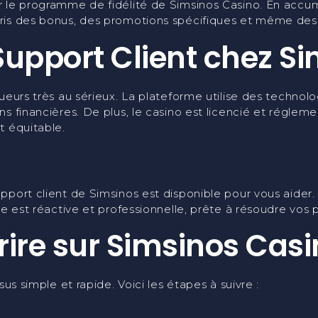
 le programme de fidélité de Simsinos Casino. En accum
ris des bonus, des promotions spécifiques et même des 
e Support Client chez 
oueurs très au sérieux. La plateforme utilise des techn
ns financières. De plus, le casino est licencié et régle
t équitable.
pport client de Simsinos est disponible pour vous aider
pe est réactive et professionnelle, prête à résoudre vo
ire sur Simsinos Casi
us simple et rapide. Voici les étapes à suivre :