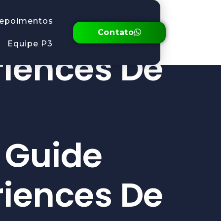
e Guide
epoimentos
Contato
Equipe P3
riences De
e Guide
riences De