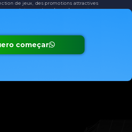
ection de jeux, des promotions attractives
verez certainement quelque chose qui vous
ès aujourd’hui !
ero começar