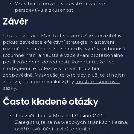
Vždy hrajte nové hry, abyste získali širší
perspektivu a zkušenost.
Závěr
Úspěch v hrách Mostbet Casino CZ je dosažitelný,
pokud zavedete efektivní strategie. Nastavení
rozpočtu, seznámení se s pravidly, využívání bonusů,
rozumné hraní a neustálé vzdělávání profesionálně
posílí vaše herní dovednosti. Pamatujte, že i se
strategiemi je důležité si užívat hru a hrát
zodpovědně. Vyzkoušejte tyto tipy a užijte si nejen
zábavu, ale i potenciální výhry
mostbet sportovni
sazky
.
Často kladené otázky
Jak začít hrát v Mostbet Casino CZ?
–
Zaregistrujte se na webových stránkách kasina,
ověřte svůj účet a vložte peníze.