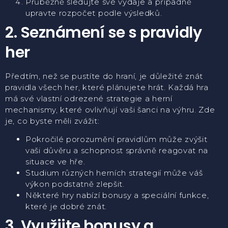
Průběžně sledujte své výdaje a případně
upravte rozpočet podle výsledků.
2. Seznámení se s pravidly
her
Předtím, než se pustíte do hraní, je důležité znát
pravidla všech her, které plánujete hrát. Každá hra
má své vlastní odrezené strategie a herní
mechanismy, které ovlivňují vaši šanci na výhru. Zde
je, co byste měli zvážit:
Pokročilé porozumění pravidlům může zvýšit
vaši důvěru a schopnost správně reagovat na
situace ve hře.
Studium různých herních strategií může váš
výkon podstatně zlepšit.
Některé hry nabízí bonusy a speciální funkce,
které je dobré znát.
3. Využijte bonusy a