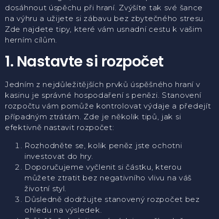
dosáhnout úspěchu při hraní. Zvýšíte tak své šance
na výhru a užijete si zábavu bez zbytečného stresu.
Zde najdete tipy, které vám usnadní cestu k vašim
herním cílům.
1. Nastavte si rozpočet
Jedním z nejdůležitějších prvků úspěšného hraní v
kasinu je správné hospodaření s penězi. Stanovení
rozpočtu vám pomůže kontrolovat výdaje a předejít
případným ztrátám. Zde je několik tipů, jak si
efektivně nastavit rozpočet:
Rozhodněte se, kolik peněz jste ochotni
investovat do hry.
Doporučujeme vyčlenit si částku, kterou
můžete ztratit bez negativního vlivu na váš
životní styl.
Důsledně dodržujte stanovený rozpočet bez
ohledu na výsledek.