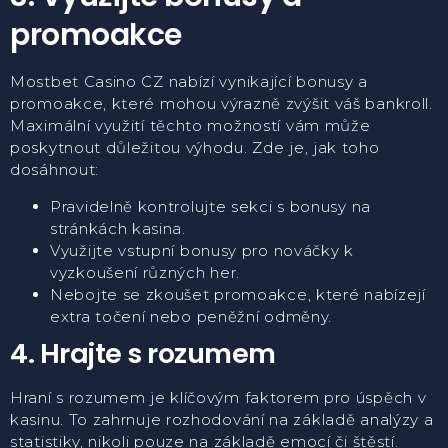
promoakce
Mostbet Casino CZ nabízí vynikající bonusy a
promoakce, které mohou výrazně zvýšit váš bankroll.
Maximální využití těchto možností vám může
poskytnout důležitou výhodu. Zde je, jak toho
dosáhnout:
Pravidelně kontrolujte sekci s bonusy na
stránkách kasina.
Využijte vstupní bonusy pro nováčky k
vyzkoušení různých her.
Nebojte se zkoušet promoakce, které nabízejí
extra točení nebo peněžní odměny.
4. Hrajte s rozumem
Hraní s rozumem je klíčovým faktorem pro úspěch v
kasinu. To zahrnuje rozhodování na základě analýzy a
statistiky, nikoli pouze na základě emocí či štěstí.