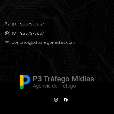
(81) 98579-5867
(81) 98579-5867
contato@p3trafegomidias.com