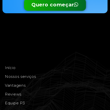
Quero começar
Início
Nossos serviços
Vantagens
Reviews
Equipe P3