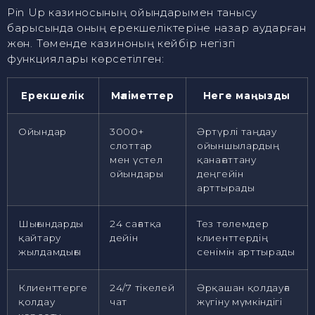
Pin Up казиносының ойындарымен танысу
барысында оның ерекшеліктеріне назар аударған
жөн. Төменде казиноның кейбір негізгі
функциялары көрсетілген:
Ерекшелік
Мәліметтер
Неге маңызды
Ойындар
3000+
Әртүрлі таңдау
слоттар
ойыншылардың
мен үстел
қанағаттану
ойындары
деңгейін
арттырады
Шығындарды
24 сағатқа
Тез төлемдер
қайтару
дейін
клиенттердің
жылдамдығы
сенімін арттырады
Клиенттерге
24/7 тікелей
Әрқашан қолдауға
қолдау
чат
жүгіну мүмкіндігі