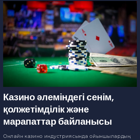
Казино әлеміндегі сенім,
қолжетімділік және
марапаттар байланысы
Онлайн казино индустриясында ойыншылардың