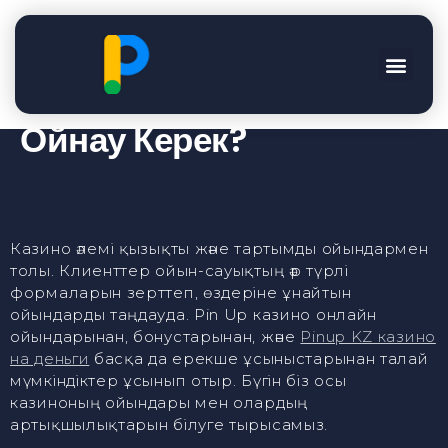
Таңдаулы Ойындар: Pin
Up Казино-Да Нені
Ойнау Керек?
Казино әлемі қызықты және тартымды ойындармен
толы. Клиенттер ойын-сауықтың әр түрлі
формаларын зерттеп, өздеріне ұнайтын
ойындарды таңдауда. Pin Up казино онлайн
ойындарынан, бонустарынан, және
Pinup KZ казино
на деньги
басқа да ерекше ұсыныстарынан талай
мүмкіндіктер ұсынып отыр. Бүгін біз осы
казиноның ойындары мен олардың
артықшылықтарын білуге тырысамыз.