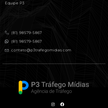
Equipe P3
(81) 98579-5867
(81) 98579-5867
contato@p3trafegomidias.com