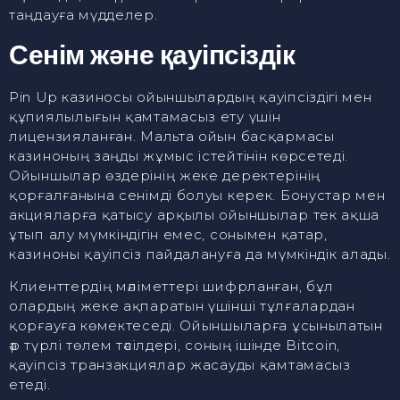
таңдауға мүдделер.
Сенім және қауіпсіздік
Pin Up казиносы ойыншылардың қауіпсіздігі мен
құпиялылығын қамтамасыз ету үшін
лицензияланған. Мальта ойын басқармасы
казиноның заңды жұмыс істейтінін көрсетеді.
Ойыншылар өздерінің жеке деректерінің
қорғалғанына сенімді болуы керек. Бонустар мен
акцияларға қатысу арқылы ойыншылар тек ақша
ұтып алу мүмкіндігін емес, сонымен қатар,
казиноны қауіпсіз пайдалануға да мүмкіндік алады.
Клиенттердің мәліметтері шифрланған, бұл
олардың жеке ақпаратын үшінші тұлғалардан
қорғауға көмектеседі. Ойыншыларға ұсынылатын
әр түрлі төлем тәсілдері, соның ішінде Bitcoin,
қауіпсіз транзакциялар жасауды қамтамасыз
етеді.