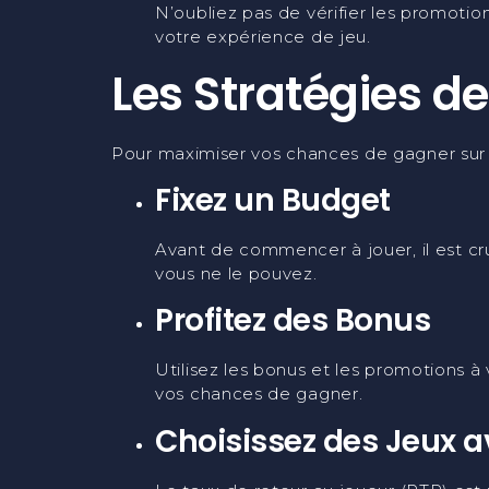
N’oubliez pas de vérifier les promotio
votre expérience de jeu.
Les Stratégies d
Pour maximiser vos chances de gagner sur Tik
Fixez un Budget
Avant de commencer à jouer, il est cru
vous ne le pouvez.
Profitez des Bonus
Utilisez les bonus et les promotions 
vos chances de gagner.
Choisissez des Jeux a