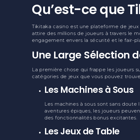
Qu’est-ce que Ti
Tikitaka casino est une plateforme de jeux e
attire des millions de joueurs à travers le 
engagement envers la sécurité et le fair-pl
Une Large Sélection d
La première chose qui frappe les joueurs su
catégories de jeux que vous pouvez trouve
Les Machines à Sous
Les machines à sous sont sans doute le
aventures épiques, les joueurs peuven
des fonctionnalités bonus excitantes.
Les Jeux de Table