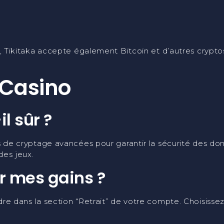
Tikitaka accepte également Bitcoin et d’autres cryptos
 Casino
il sûr ?
s de cryptage avancées pour garantir la sécurité des donn
des jeux.
r mes gains ?
dre dans la section “Retrait” de votre compte. Choisisse