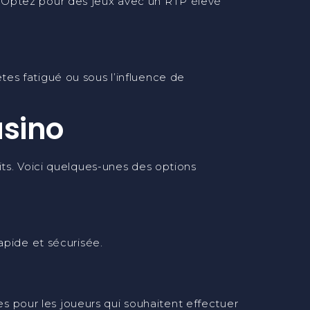
u. Optez pour des jeux avec un RTP élevé
tes fatigué ou sous l’influence de
asino
its. Voici quelques-unes des options
pide et sécurisée.
s pour les joueurs qui souhaitent effectuer