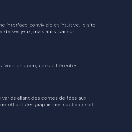
interface conviviale et intuitive, le site
é de ses jeux, mais aussi par son
. Voici un aperçu des différentes
 variés allant des contes de fées aux
ne offrant des graphismes captivants et