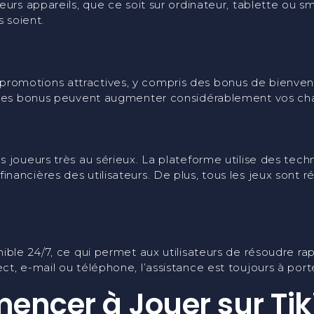
sieurs appareils, que ce soit sur ordinateur, tablette ou
s soient.
promotions attractives, y compris des bonus de bienven
rs. Ces bonus peuvent augmenter considérablement vos c
es joueurs très au sérieux. La plateforme utilise des te
nancières des utilisateurs. De plus, tous les jeux sont r
onible 24/7, ce qui permet aux utilisateurs de résoudre
ect, e-mail ou téléphone, l’assistance est toujours à por
cer à Jouer sur Tiki