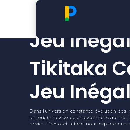
Tikitaka C
Jeu Inéga
Tikitaka C
Jeu Inéga
Dans l’univers en constante évolution des j
un joueur novice ou un expert chevronné, T
envies. Dans cet article, nous explorerons l