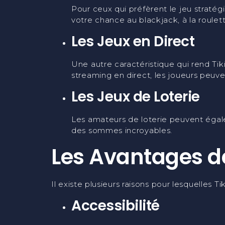
Pour ceux qui préfèrent le jeu straté
votre chance au blackjack, à la roulet
Les Jeux en Direct
Une autre caractéristique qui rend Tik
streaming en direct, les joueurs peuve
Les Jeux de Loterie
Les amateurs de loterie peuvent égale
des sommes incroyables.
Les Avantages de
Il existe plusieurs raisons pour lesquelles 
Accessibilité