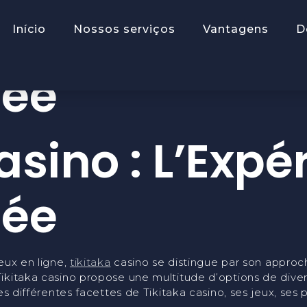
asino : L’Expé
Início
Nossos serviços
Vantagens
D
lée
asino : L’Expé
lée
eux en ligne,
tikitaka
casino se distingue par son approc
ikitaka casino propose une multitude d’options de divert
es différentes facettes de Tikitaka casino, ses jeux, ses