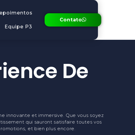
rience De
epoimentos
Contato
Equipe P3
rience De
he innovante et immersive. Que vous soyez
issement qui sauront satisfaire toutes vos
 promotions, et bien plus encore.