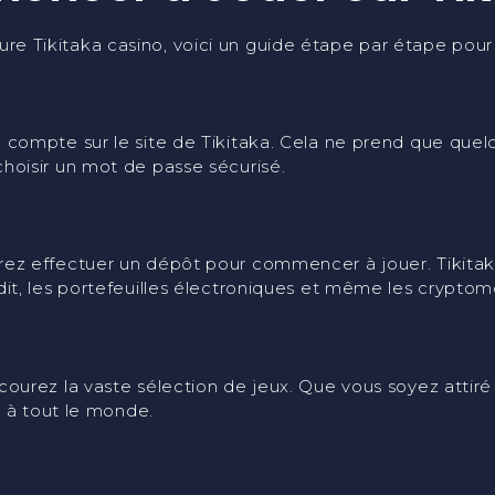
ture Tikitaka casino, voici un guide étape par étape pour
compte sur le site de Tikitaka. Cela ne prend que quelque
hoisir un mot de passe sécurisé.
rez effectuer un dépôt pour commencer à jouer. Tikita
dit, les portefeuilles électroniques et même les cryptom
ourez la vaste sélection de jeux. Que vous soyez attiré
r à tout le monde.