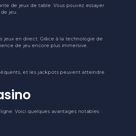
nante de jeux de table. Vous pouvez essayer
 de jeu.
es jeux en direct. Grâce à la technologie de
érience de jeu encore plus immersive.
réquents, et les jackpots peuvent atteindre
asino
n ligne. Voici quelques avantages notables :