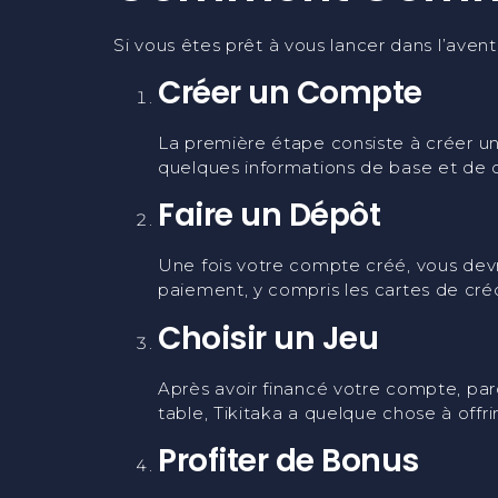
Si vous êtes prêt à vous lancer dans l’aven
Créer un Compte
La première étape consiste à créer un 
quelques informations de base et de c
Faire un Dépôt
Une fois votre compte créé, vous dev
paiement, y compris les cartes de cré
Choisir un Jeu
Après avoir financé votre compte, parc
table, Tikitaka a quelque chose à offri
Profiter de Bonus