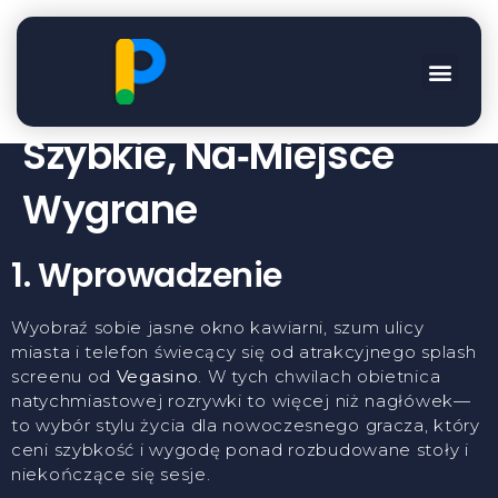
Vegasino Casino
Mobile Gaming:
Szybkie, Na‑miejsce
Wygrane
1. Wprowadzenie
Wyobraź sobie jasne okno kawiarni, szum ulicy
miasta i telefon świecący się od atrakcyjnego splash
screenu od
Vegasino
. W tych chwilach obietnica
natychmiastowej rozrywki to więcej niż nagłówek—
to wybór stylu życia dla nowoczesnego gracza, który
ceni szybkość i wygodę ponad rozbudowane stoły i
niekończące się sesje.