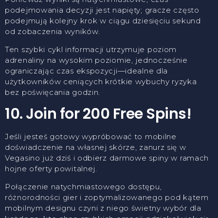
podejmowania decyzji jest napięty; gracze często
podejmują kolejny krok w ciągu dziesięciu sekund
od zobaczenia wyników.
Ten szybki cykl informacji utrzymuje poziom
adrenaliny na wysokim poziomie, jednocześnie
ograniczając czas ekspozycji—idealne dla
użytkowników ceniących krótkie wybuchy ryzyka
bez poświęcania godzin.
10. Join for 200 Free Spins!
Jeśli jesteś gotowy wypróbować to mobilne
doświadczenie na własnej skórze, zanurz się w
Vegasino już dziś i odbierz darmowe spiny w ramach
hojne oferty powitalnej.
Połączenie natychmiastowego dostępu,
różnorodności gier i zoptymalizowanego pod kątem
mobilnym designu czyni z niego świetny wybór dla