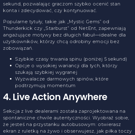
sekund, pozwalając graczom szybko ocenić stan
konta i zdecydować, czy kontynuować.
Popularne tytuły, takie jak „Mystic Gems” od
Thunderkick czy „Starburst” od NetEnt, zapewniają
angażujące motywy bez długich fabuł—idealne dla
użytkowników, którzy chcą odrobiny emocji bez
zobowiązań.
Szybkie czasy trwania spinu (poniżej 5 sekund)
Opcje o wysokiej wariancji dla tych, którzy
szukają szybkiej wygranej
Wyzwalacze darmowych spinów, które
podtrzymują momentum
4. Live Action Anywhere
Sekcja z live dealerami została zaprojektowana na
spontaniczne chwile autentyczności. Wyobraź sobie,
że jesteś na przystanku autobusowym: otwierasz
ekran z ruletką na żywo i obserwujesz, jak piłka toczy