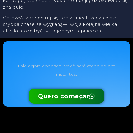
każdego, kto chce szybkich emocji gdziekolwiek się
znajduje.
Gotowy? Zarejestruj się teraz i niech zacznie się
szybka chase za wygraną—Twoja kolejna wielka
chwila może być tylko jednym tapnięciem!
Fale agora conosco! Você será atendido em
instantes.
Quero começar