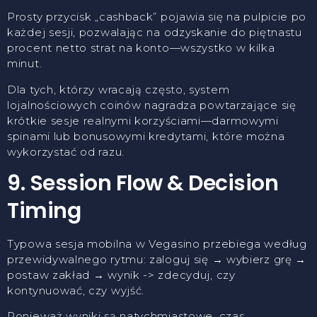
Prosty przycisk „cashback” pojawia się na pulpicie po
każdej sesji, pozwalając na odzyskanie do piętnastu
procent netto strat na konto—wszystko w kilka
minut.
Dla tych, którzy wracają często, system
lojalnościowych coinów nagradza powtarzające się
krótkie sesje realnymi korzyściami—darmowymi
spinami lub bonusowymi kredytami, które można
wykorzystać od razu.
9. Session Flow & Decision
Timing
Typowa sesja mobilna w Vegasino przebiega według
przewidywalnego rytmu: zaloguj się → wybierz grę →
postaw zakład → wynik -> zdecyduj, czy
kontynuować, czy wyjść.
Ponieważ wyniki są natychmiastowe, czas