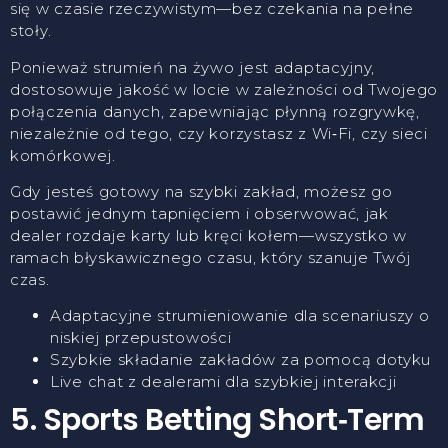
się w czasie rzeczywistym—bez czekania na pełne
stoły.
Ponieważ strumień na żywo jest adaptacyjny,
dostosowuje jakość w locie w zależności od Twojego
połączenia danych, zapewniając płynną rozgrywkę,
niezależnie od tego, czy korzystasz z Wi‑Fi, czy sieci
komórkowej.
Gdy jesteś gotowy na szybki zakład, możesz go
postawić jednym tapnięciem i obserwować, jak
dealer rozdaje karty lub kręci kołem—wszystko w
ramach błyskawicznego czasu, który szanuje Twój
czas.
Adaptacyjne strumieniowanie dla scenariuszy o
niskiej przepustowości
Szybkie składanie zakładów za pomocą dotyku
Live chat z dealerami dla szybkiej interakcji
5. Sports Betting Short‑Term