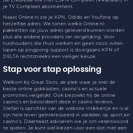
je TV Compleet abonnement.
Naast Online.nl zie je KPN, Odido en Youfone op
hetzelfde adres. We tonen welke Online.nl-
pakketten op jouw adres geleverd kunnen worden
plus alle andere providers ter vergelijking. Voor
huishoudens die thuis werken en geen risico willen
lopen op pingpong-support is doorgaans KPN of
DELTA rechtstreeks een veiliger keuze.
Stap voor stap oplossing
Welkom bij Great Slots, de plek waar je snel de
beste online gokkasten, casino’s en actuele
promoties vergelijkt. Ook bezoekt hij de online
casino’s en beoordeelt deze in casino reviews.
Stefan is oprichter van de website Intikkertje en is al
zijn hele leven geïnteresseerd in wedden op sport en
casino’s. Daarnaast adviseren we je om verantwoord
te spelen. Je kunt wel kiezen voor een slot met een