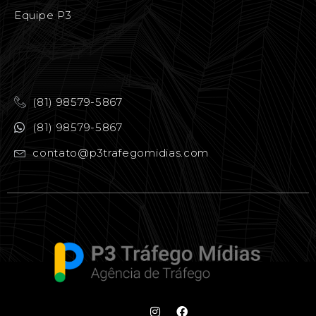
Equipe P3
(81) 98579-5867
(81) 98579-5867
contato@p3trafegomidias.com