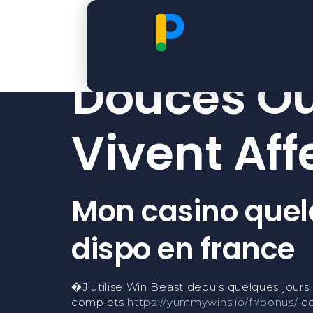
Vos Grimo
Douces Ou
Vivent Aff
Mon casino quel
dispo en france
�J’utilise Win Beast depuis quelques jou
complets
https://yummywins.io/fr/bonus/
ce