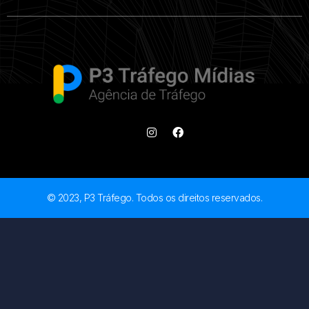
© 2023, P3 Tráfego. Todos os direitos reservados.