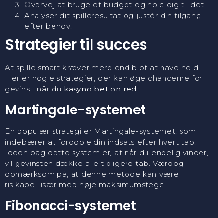
Overvej at bruge et budget og hold dig til det.
Analyser dit spilleresultat og justér din tilgang
efter behov.
Strategier til succes
At spille smart kræver mere end blot at have held.
Her er nogle strategier, der kan øge chancerne for
gevinst, når du
kasyno bet on red
:
Martingale-systemet
En populær strategi er Martingale-systemet, som
indebærer at fordoble din indsats efter hvert tab.
Ideen bag dette system er, at når du endelig vinder,
vil gevinsten dække alle tidligere tab. Værdog
opmærksom på, at denne metode kan være
risikabel, især med høje maksimumstege.
Fibonacci-systemet