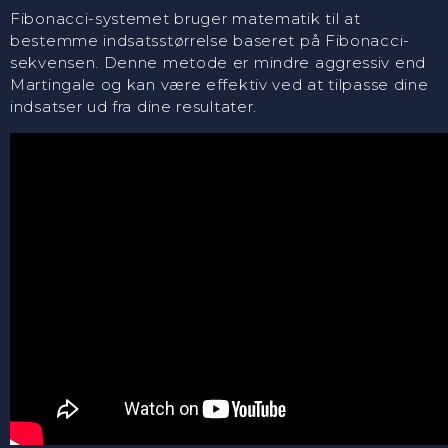
Fibonacci-systemet bruger matematik til at
bestemme indsatsstørrelse baseret på Fibonacci-
sekvensen. Denne metode er mindre aggressiv end
Martingale og kan være effektiv ved at tilpasse dine
indsatser ud fra dine resultater.