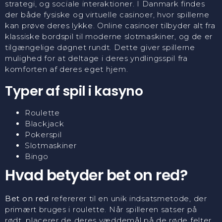
strategi, og sociale interaktioner. I Danmark findes
der både fysiske og virtuelle casinoer, hvor spillerne
kan prøve deres lykke. Online casinoer tilbyder alt fra
klassiske bordspil til moderne slotmaskiner, og de er
tilgængelige døgnet rundt. Dette giver spillerne
mulighed for at deltage i deres yndlingsspil fra
komforten af deres eget hjem.
Typer af spil i kasyno
Roulette
Blackjack
Pokerspil
Slotmaskiner
Bingo
Hvad betyder bet on red?
Bet on red
refererer til en unik indsatsmetode, der
primært bruges i roulette. Når spilleren satser på
rødt, placerer de deres væddemål på de røde felter