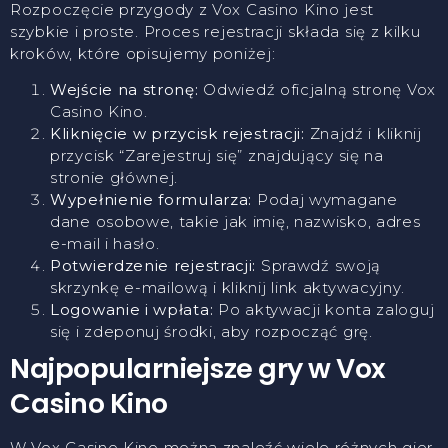
Rozpoczęcie przygody z Vox Casino Kino jest
szybkie i proste. Proces rejestracji składa się z kilku
kroków, które opisujemy poniżej:
Wejście na stronę:
Odwiedź oficjalną stronę Vox
Casino Kino.
Kliknięcie w przycisk rejestracji:
Znajdź i kliknij
przycisk “Zarejestruj się” znajdujący się na
stronie głównej.
Wypełnienie formularza:
Podaj wymagane
dane osobowe, takie jak imię, nazwisko, adres
e-mail i hasło.
Potwierdzenie rejestracji:
Sprawdź swoją
skrzynkę e-mailową i kliknij link aktywacyjny.
Logowanie i wpłata:
Po aktywacji konta zaloguj
się i zdeponuj środki, aby rozpocząć grę.
Najpopularniejsze gry w Vox
Casino Kino
W Vox Casino Kino można znaleźć wiele różnych gier,