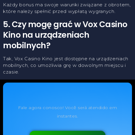
Każdy bonus ma swoje warunki związane z obrotem,
które należy spełnić przed wypłatą wygranych.
5. Czy mogę grać w Vox Casino
Kino na urządzeniach
mobilnych?
Tak, Vox Casino Kino jest dostępne na urządzeniach
mobilnych, co umożliwia grę w dowolnym miejscu i
czasie.
Fale agora conosco! Você será atendido em
instantes.