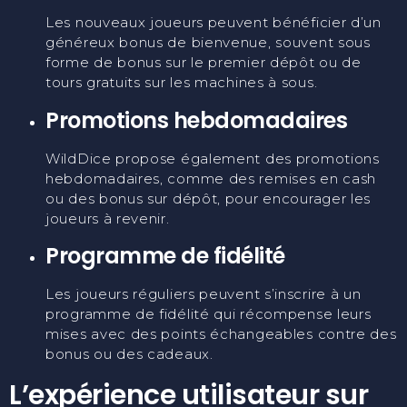
Les nouveaux joueurs peuvent bénéficier d’un
généreux bonus de bienvenue, souvent sous
forme de bonus sur le premier dépôt ou de
tours gratuits sur les machines à sous.
Promotions hebdomadaires
WildDice propose également des promotions
hebdomadaires, comme des remises en cash
ou des bonus sur dépôt, pour encourager les
joueurs à revenir.
Programme de fidélité
Les joueurs réguliers peuvent s’inscrire à un
programme de fidélité qui récompense leurs
mises avec des points échangeables contre des
bonus ou des cadeaux.
L’expérience utilisateur sur