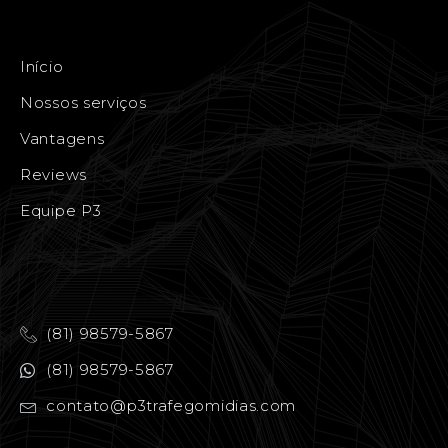
Início
Nossos serviços
Vantagens
Reviews
Equipe P3
(81) 98579-5867
(81) 98579-5867
contato@p3trafegomidias.com