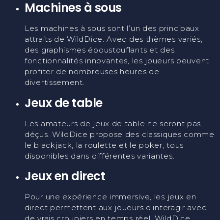
Machines à sous
Les machines à sous sont l’un des principaux
attraits de WildDice. Avec des thèmes variés,
des graphismes époustouflants et des
fonctionnalités innovantes, les joueurs peuvent
profiter de nombreuses heures de
divertissement.
Jeux de table
Les amateurs de jeux de table ne seront pas
déçus. WildDice propose des classiques comme
le blackjack, la roulette et le poker, tous
disponibles dans différentes variantes.
Jeux en direct
Pour une expérience immersive, les jeux en
direct permettent aux joueurs d’interagir avec
de vrais croupiers en temps réel. WildDice