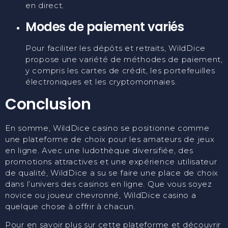
en direct.
Modes de paiement variés
Pour faciliter les dépôts et retraits, WildDice
propose une variété de méthodes de paiement,
y compris les cartes de crédit, les portefeuilles
électroniques et les cryptomonnaies.
Conclusion
En somme, WildDice casino se positionne comme
une plateforme de choix pour les amateurs de jeux
en ligne. Avec une ludothèque diversifiée, des
promotions attractives et une expérience utilisateur
de qualité, WildDice a su se faire une place de choix
dans l’univers des casinos en ligne. Que vous soyez
novice ou joueur chevronné, WildDice casino a
quelque chose à offrir à chacun.
Pour en savoir plus sur cette plateforme et découvrir