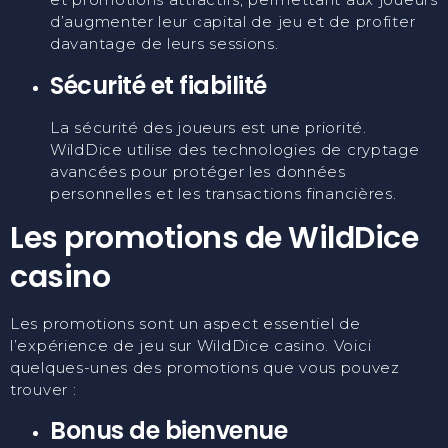
d’augmenter leur capital de jeu et de profiter
davantage de leurs sessions.
Sécurité et fiabilité
La sécurité des joueurs est une priorité.
WildDice utilise des technologies de cryptage
avancées pour protéger les données
personnelles et les transactions financières.
Les promotions de WildDice
casino
Les promotions sont un aspect essentiel de
l’expérience de jeu sur WildDice casino. Voici
quelques-unes des promotions que vous pouvez
trouver :
Bonus de bienvenue