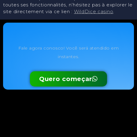
toutes ses fonctionnalités, n’hésitez pas à explorer le
site directement via ce lien :
WildDice casino
.
Fale agora conosco! Você será atendido em
instantes.
Quero começar