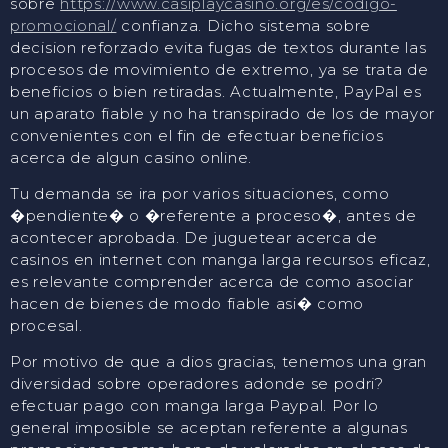
sobre
https://www.casiplaycasino.org/es/codigo-
promocional/
confianza. Dicho sistema sobre
decision reforzado evita fugas de textos durante las
procesos de movimiento de extremo, ya se trata de
beneficios o bien retiradas. Actualmente, PayPal es
un aparato fiable y no ha transpirado de los de mayor
convenientes con el fin de efectuar beneficios
acerca de algun casino online.
Tu demanda se ira por varios situaciones, como
�pendiente� o �referente a proceso�, antes de
acontecer aprobada. De juguetear acerca de
casinos en internet con manga larga recursos eficaz,
es relevante comprender acerca de como asociar
hacen de bienes de modo fiable asi� como
procesal.
Por motivo de que a dios gracias, tenemos una gran
diversidad sobre operadores adonde se podri?
efectuar pago con manga larga Paypal. Por lo
general imposible se aceptan referente a algunas