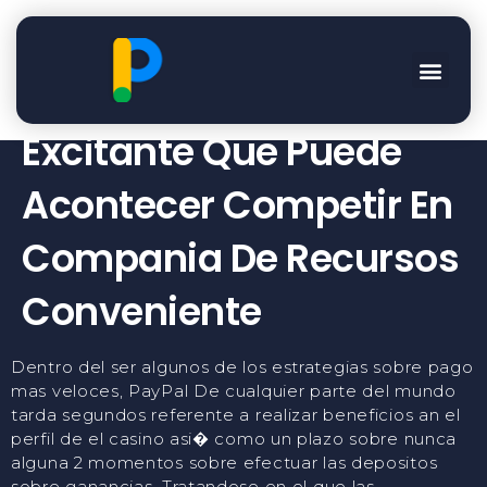
Y Todos Conocemos Lo
Perfectamente
Excitante Que Puede
Acontecer Competir En
Compania De Recursos
Conveniente
Dentro del ser algunos de los estrategias sobre pago
mas veloces, PayPal De cualquier parte del mundo
tarda segundos referente a realizar beneficios an el
perfil de el casino asi� como un plazo sobre nunca
alguna 2 momentos sobre efectuar las depositos
sobre ganancias. Tratandose en el que las