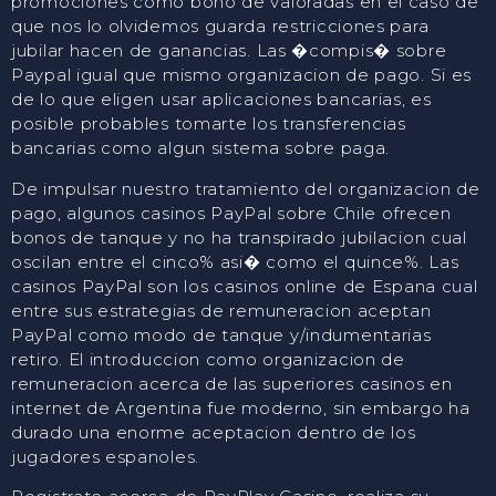
promociones como bono de valoradas en el caso de
que nos lo olvidemos guarda restricciones para
jubilar hacen de ganancias. Las �compis� sobre
Paypal igual que mismo organizacion de pago. Si es
de lo que eligen usar aplicaciones bancarias, es
posible probables tomarte los transferencias
bancarias como algun sistema sobre paga.
De impulsar nuestro tratamiento del organizacion de
pago, algunos casinos PayPal sobre Chile ofrecen
bonos de tanque y no ha transpirado jubilacion cual
oscilan entre el cinco% asi� como el quince%. Las
casinos PayPal son los casinos online de Espana cual
entre sus estrategias de remuneracion aceptan
PayPal como modo de tanque y/indumentarias
retiro. El introduccion como organizacion de
remuneracion acerca de las superiores casinos en
internet de Argentina fue moderno, sin embargo ha
durado una enorme aceptacion dentro de los
jugadores espanoles.