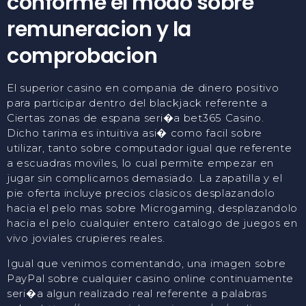
conforme el modo sobre
remuneracion y la
comprobacion
El superior casino en compania de dinero positivo
para participar dentro del blackjack referente a
Ciertas zonas de espana seri�a bet365 Casino.
Dicho tarima es intuitiva asi� como facil sobre
utilizar, tanto sobre computador igual que referente
a escuadras moviles, lo cual permite empezar en
jugar sin complicarnos demasiado. La zapatilla y el
pie oferta incluye precios clasicos desplazandolo
hacia el pelo mas sobre Microgaming, desplazandolo
hacia el pelo cualquier entero catalogo de juegos en
vivo joviales crupieres reales.
Igual que venimos comentando, una imagen sobre
PayPal sobre cualquier casino online continuamente
seri�a algun realizado real referente a palabras