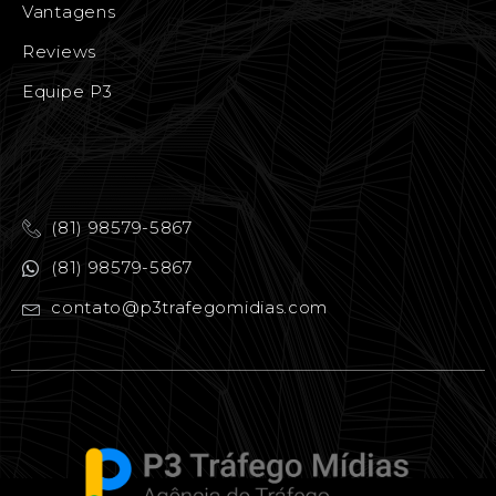
Vantagens
Reviews
Equipe P3
(81) 98579-5867
(81) 98579-5867
contato@p3trafegomidias.com