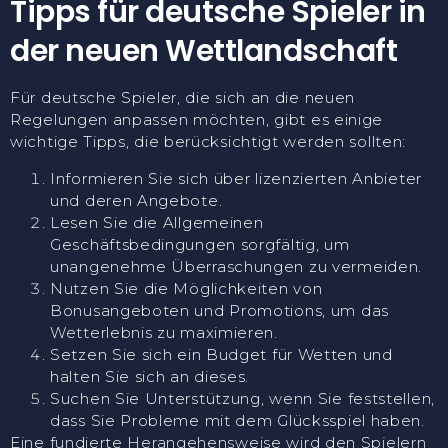
Tipps für deutsche Spieler in
der neuen Wettlandschaft
Für deutsche Spieler, die sich an die neuen
Regelungen anpassen möchten, gibt es einige
wichtige Tipps, die berücksichtigt werden sollten:
Informieren Sie sich über lizenzierten Anbieter
und deren Angebote.
Lesen Sie die Allgemeinen
Geschäftsbedingungen sorgfältig, um
unangenehme Überraschungen zu vermeiden.
Nutzen Sie die Möglichkeiten von
Bonusangeboten und Promotions, um das
Wetterlebnis zu maximieren.
Setzen Sie sich ein Budget für Wetten und
halten Sie sich an dieses.
Suchen Sie Unterstützung, wenn Sie feststellen,
dass Sie Probleme mit dem Glücksspiel haben.
Eine fundierte Herangehensweise wird den Spielern