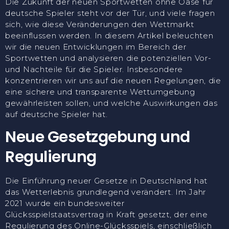
Die Zukunft der neuen Sportwetten ohne Oase für
deutsche Spieler steht vor der Tür, und viele fragen
sich, wie diese Veränderungen den Wettmarkt
beeinflussen werden. In diesem Artikel beleuchten
wir die neuen Entwicklungen im Bereich der
Sportwetten und analysieren die potenziellen Vor-
und Nachteile für die Spieler. Insbesondere
konzentrieren wir uns auf die neuen Regelungen, die
eine sichere und transparente Wettumgebung
gewährleisten sollen, und welche Auswirkungen das
auf deutsche Spieler hat.
Neue Gesetzgebung und
Regulierung
Die Einführung neuer Gesetze in Deutschland hat
das Wetterlebnis grundlegend verändert. Im Jahr
2021 wurde ein bundesweiter
Glücksspielstaatsvertrag in Kraft gesetzt, der eine
Regulierung des Online-Glücksspiels, einschließlich