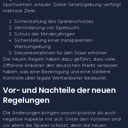
Sportwetten, erlaubt. Diese Gesetzgebung verfolgt
mehrere Ziele:
Sicherstellung des Spielerschutzes
Verhinderung von Spielsucht
Schutz der Minderjährigen
Sicherstellung einer transparenten
Wettumgebung
Steuereinnahmen für den Staat erhöhen
Die neuen Regeln haben dazu geführt, dass viele
Offshore-Anbieter den deutschen Markt verlassen
haben, was eine Bereinigung und eine stärkere
Kontrolle über legale Wettanbieter bedeutet.
Vor- und Nachteile der neuen
Regelungen
Die Änderungen bringen sowohl positive als auch
negative Aspekte mit sich. Unter den Vorteilen sind
vor allem die Spieler schützt, denn die neuen