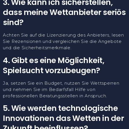
3. Wie kann ich sicherstellen,
dass meine Wettanbieter seriös
sind?
Achten Sie auf die Lizenzierung des Anbieters, lesen
Sie Rezensionen und vergleichen Sie die Angebote
und die Sicherheitsmerkmale.
4. Gibt es eine Möglichkeit,
Spielsucht vorzubeugen?
Ja, setzen Sie ein Budget, nutzen Sie Wettsperren
und nehmen Sie im Bedarfsfall Hilfe von
professionellen Beratungsstellen in Anspruch.
5. Wie werden technologische
Innovationen das Wetten in der
Zukunft beeinflussen?