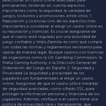
seleccionar un casino online adecuado para
principiantes, teniendo en cuenta aspectos
importantes como la seguridad, la variedad de
juegos, los bonos y promociones, entre otros. 1.
Reputación y Licencias Uno de los aspectos más
importantes a considerar al elegir un casino online es
su reputación y licencias. Es crucial asegurarse de
que el casino esté regulado por una autoridad de
juego confiable y https://spinita-es.com/ que cumpla
con todas las normas y reglamentos necesarios para
operar de manera legal. Busque casinos con licencias
de organismos como la UK Gambling Commission, la
Malta Gaming Authority, o la Dirección General de
Ordenación del Juego en España. 2. Seguridad y
Privacidad La seguridad y privacidad de los
jugadores son fundamentales al elegir un casino
online. Asegúrese de que el casino utilice medidas
de seguridad avanzadas, como cifrado SSL, para
proteger la información personal y financiera de los
jugadores. Además, verifique si el casino tiene una
política de privacidad clara y transparente, que