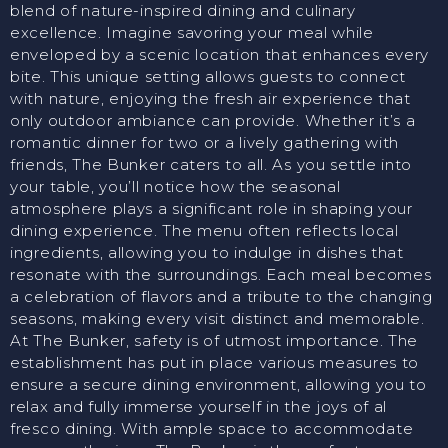
blend of nature-inspired dining and culinary
excellence. Imagine savoring your meal while
enveloped by a scenic location that enhances every
bite. This unique setting allows guests to connect
with nature, enjoying the fresh air experience that
only outdoor ambiance can provide. Whether it’s a
romantic dinner for two or a lively gathering with
friends, The Bunker caters to all. As you settle into
your table, you’ll notice how the seasonal
atmosphere plays a significant role in shaping your
dining experience. The menu often reflects local
ingredients, allowing you to indulge in dishes that
resonate with the surroundings. Each meal becomes
a celebration of flavors and a tribute to the changing
seasons, making every visit distinct and memorable.
At The Bunker, safety is of utmost importance. The
establishment has put in place various measures to
ensure a secure dining environment, allowing you to
relax and fully immerse yourself in the joys of al
fresco dining. With ample space to accommodate