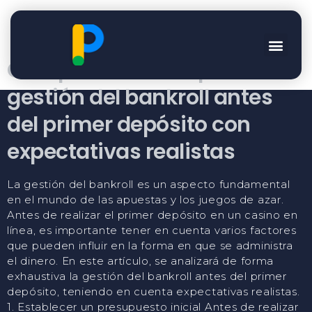
Categoria:
6
Comparativa completa de
gestión del bankroll antes
del primer depósito con
expectativas realistas
La gestión del bankroll es un aspecto fundamental
en el mundo de las apuestas y los juegos de azar.
Antes de realizar el primer depósito en un casino en
línea, es importante tener en cuenta varios factores
que pueden influir en la forma en que se administra
el dinero. En este artículo, se analizará de forma
exhaustiva la gestión del bankroll antes del primer
depósito, teniendo en cuenta expectativas realistas.
1. Establecer un presupuesto inicial Antes de realizar