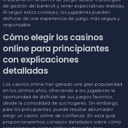
de gestión del bankroll y tener expectativas realistas.
Al seguir estos consejos, los jugadores pueden
disfrutar de una experiencia de juego más segura y
responsable.
Cómo elegir los casinos
online para principiantes
con explicaciones
detalladas
Los casinos online han ganado una gran popularidad
en los últimos años, ofreciendo a los jugadores la
oportunidad de disfrutar de sus juegos favoritos
desde la comodidad de sus hogares. Sin embargo,
para los principiantes, puede resultar abrumador
elegir un casino online de confianza. En esta guía,
proporcionaremos consejos detallados sobre cómo