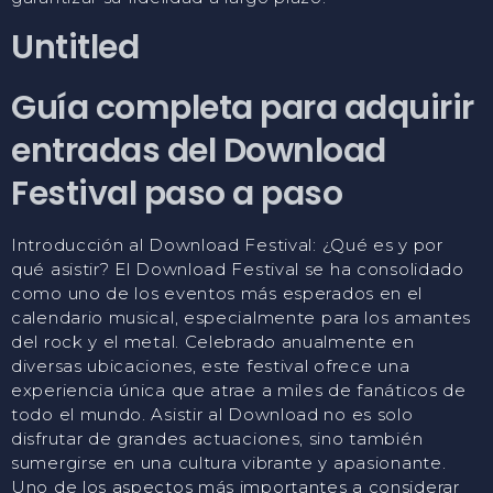
Untitled
Guía completa para adquirir
entradas del Download
Festival paso a paso
Introducción al Download Festival: ¿Qué es y por
qué asistir? El Download Festival se ha consolidado
como uno de los eventos más esperados en el
calendario musical, especialmente para los amantes
del rock y el metal. Celebrado anualmente en
diversas ubicaciones, este festival ofrece una
experiencia única que atrae a miles de fanáticos de
todo el mundo. Asistir al Download no es solo
disfrutar de grandes actuaciones, sino también
sumergirse en una cultura vibrante y apasionante.
Uno de los aspectos más importantes a considerar