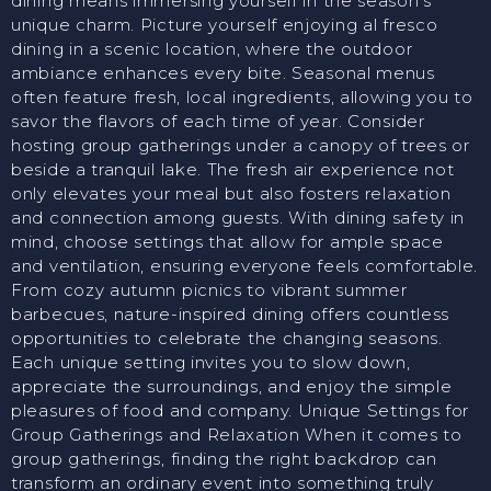
dining means immersing yourself in the season’s
unique charm. Picture yourself enjoying al fresco
dining in a scenic location, where the outdoor
ambiance enhances every bite. Seasonal menus
often feature fresh, local ingredients, allowing you to
savor the flavors of each time of year. Consider
hosting group gatherings under a canopy of trees or
beside a tranquil lake. The fresh air experience not
only elevates your meal but also fosters relaxation
and connection among guests. With dining safety in
mind, choose settings that allow for ample space
and ventilation, ensuring everyone feels comfortable.
From cozy autumn picnics to vibrant summer
barbecues, nature-inspired dining offers countless
opportunities to celebrate the changing seasons.
Each unique setting invites you to slow down,
appreciate the surroundings, and enjoy the simple
pleasures of food and company. Unique Settings for
Group Gatherings and Relaxation When it comes to
group gatherings, finding the right backdrop can
transform an ordinary event into something truly