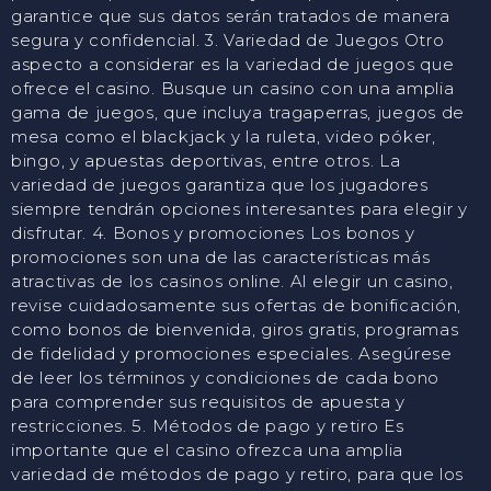
garantice que sus datos serán tratados de manera
segura y confidencial. 3. Variedad de Juegos Otro
aspecto a considerar es la variedad de juegos que
ofrece el casino. Busque un casino con una amplia
gama de juegos, que incluya tragaperras, juegos de
mesa como el blackjack y la ruleta, video póker,
bingo, y apuestas deportivas, entre otros. La
variedad de juegos garantiza que los jugadores
siempre tendrán opciones interesantes para elegir y
disfrutar. 4. Bonos y promociones Los bonos y
promociones son una de las características más
atractivas de los casinos online. Al elegir un casino,
revise cuidadosamente sus ofertas de bonificación,
como bonos de bienvenida, giros gratis, programas
de fidelidad y promociones especiales. Asegúrese
de leer los términos y condiciones de cada bono
para comprender sus requisitos de apuesta y
restricciones. 5. Métodos de pago y retiro Es
importante que el casino ofrezca una amplia
variedad de métodos de pago y retiro, para que los