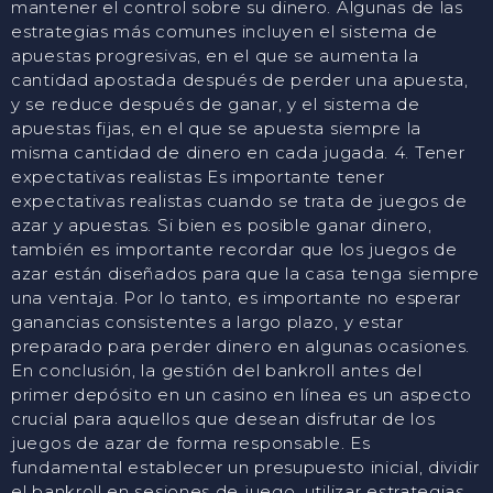
mantener el control sobre su dinero. Algunas de las
estrategias más comunes incluyen el sistema de
apuestas progresivas, en el que se aumenta la
cantidad apostada después de perder una apuesta,
y se reduce después de ganar, y el sistema de
apuestas fijas, en el que se apuesta siempre la
misma cantidad de dinero en cada jugada. 4. Tener
expectativas realistas Es importante tener
expectativas realistas cuando se trata de juegos de
azar y apuestas. Si bien es posible ganar dinero,
también es importante recordar que los juegos de
azar están diseñados para que la casa tenga siempre
una ventaja. Por lo tanto, es importante no esperar
ganancias consistentes a largo plazo, y estar
preparado para perder dinero en algunas ocasiones.
En conclusión, la gestión del bankroll antes del
primer depósito en un casino en línea es un aspecto
crucial para aquellos que desean disfrutar de los
juegos de azar de forma responsable. Es
fundamental establecer un presupuesto inicial, dividir
el bankroll en sesiones de juego, utilizar estrategias