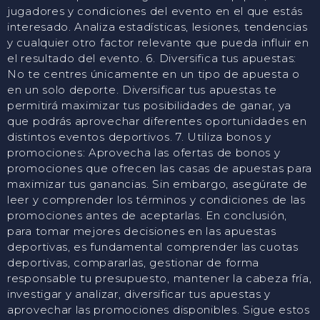
jugadores y condiciones del evento en el que estás
interesado. Analiza estadísticas, lesiones, tendencias
y cualquier otro factor relevante que pueda influir en
el resultado del evento. 6. Diversifica tus apuestas:
No te centres únicamente en un tipo de apuesta o
en un solo deporte. Diversificar tus apuestas te
permitirá maximizar tus posibilidades de ganar, ya
que podrás aprovechar diferentes oportunidades en
distintos eventos deportivos. 7. Utiliza bonos y
promociones: Aprovecha las ofertas de bonos y
promociones que ofrecen las casas de apuestas para
maximizar tus ganancias. Sin embargo, asegúrate de
leer y comprender los términos y condiciones de las
promociones antes de aceptarlas. En conclusión,
para tomar mejores decisiones en las apuestas
deportivas, es fundamental comprender las cuotas
deportivas, compararlas, gestionar de forma
responsable tu presupuesto, mantener la cabeza fría,
investigar y analizar, diversificar tus apuestas y
aprovechar las promociones disponibles. Sigue estos