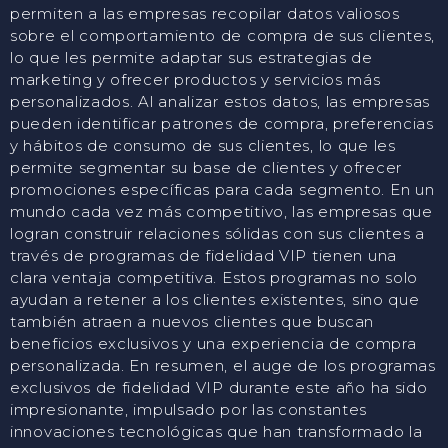
permiten a las empresas recopilar datos valiosos
sobre el comportamiento de compra de sus clientes,
lo que les permite adaptar sus estrategias de
marketing y ofrecer productos y servicios más
personalizados. Al analizar estos datos, las empresas
pueden identificar patrones de compra, preferencias
y hábitos de consumo de sus clientes, lo que les
permite segmentar su base de clientes y ofrecer
promociones específicas para cada segmento. En un
mundo cada vez más competitivo, las empresas que
logran construir relaciones sólidas con sus clientes a
través de programas de fidelidad VIP tienen una
clara ventaja competitiva. Estos programas no solo
ayudan a retener a los clientes existentes, sino que
también atraen a nuevos clientes que buscan
beneficios exclusivos y una experiencia de compra
personalizada. En resumen, el auge de los programas
exclusivos de fidelidad VIP durante este año ha sido
impresionante, impulsado por las constantes
innovaciones tecnológicas que han transformado la