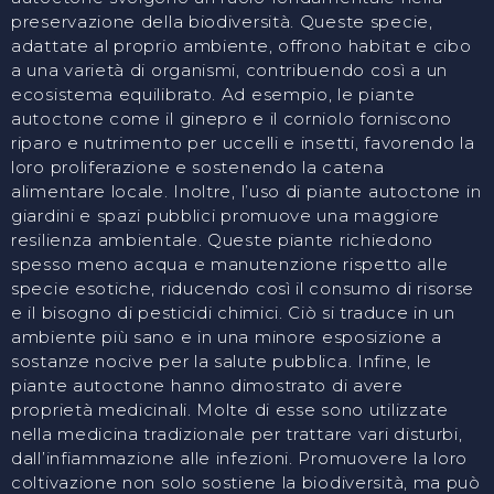
preservazione della biodiversità. Queste specie,
adattate al proprio ambiente, offrono habitat e cibo
a una varietà di organismi, contribuendo così a un
ecosistema equilibrato. Ad esempio, le piante
autoctone come il ginepro e il corniolo forniscono
riparo e nutrimento per uccelli e insetti, favorendo la
loro proliferazione e sostenendo la catena
alimentare locale. Inoltre, l’uso di piante autoctone in
giardini e spazi pubblici promuove una maggiore
resilienza ambientale. Queste piante richiedono
spesso meno acqua e manutenzione rispetto alle
specie esotiche, riducendo così il consumo di risorse
e il bisogno di pesticidi chimici. Ciò si traduce in un
ambiente più sano e in una minore esposizione a
sostanze nocive per la salute pubblica. Infine, le
piante autoctone hanno dimostrato di avere
proprietà medicinali. Molte di esse sono utilizzate
nella medicina tradizionale per trattare vari disturbi,
dall’infiammazione alle infezioni. Promuovere la loro
coltivazione non solo sostiene la biodiversità, ma può