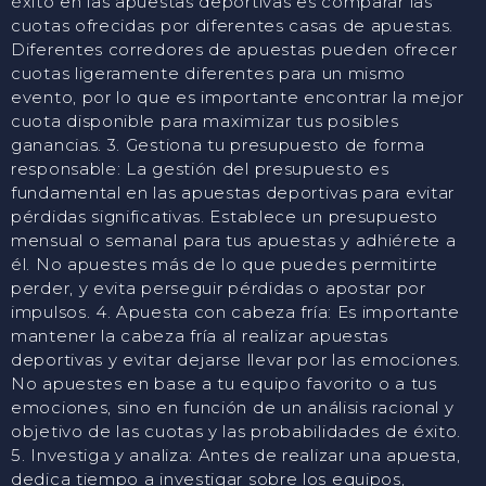
éxito en las apuestas deportivas es comparar las
cuotas ofrecidas por diferentes casas de apuestas.
Diferentes corredores de apuestas pueden ofrecer
cuotas ligeramente diferentes para un mismo
evento, por lo que es importante encontrar la mejor
cuota disponible para maximizar tus posibles
ganancias. 3. Gestiona tu presupuesto de forma
responsable: La gestión del presupuesto es
fundamental en las apuestas deportivas para evitar
pérdidas significativas. Establece un presupuesto
mensual o semanal para tus apuestas y adhiérete a
él. No apuestes más de lo que puedes permitirte
perder, y evita perseguir pérdidas o apostar por
impulsos. 4. Apuesta con cabeza fría: Es importante
mantener la cabeza fría al realizar apuestas
deportivas y evitar dejarse llevar por las emociones.
No apuestes en base a tu equipo favorito o a tus
emociones, sino en función de un análisis racional y
objetivo de las cuotas y las probabilidades de éxito.
5. Investiga y analiza: Antes de realizar una apuesta,
dedica tiempo a investigar sobre los equipos,