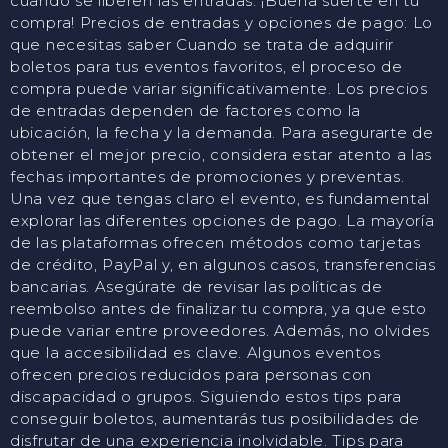
cuando se liberen las entradas. ¡Buena suerte en tu
compra! Precios de entradas y opciones de pago: Lo
que necesitas saber Cuando se trata de adquirir
boletos para tus eventos favoritos, el proceso de
compra puede variar significativamente. Los precios
de entradas dependen de factores como la
ubicación, la fecha y la demanda. Para asegurarte de
obtener el mejor precio, considera estar atento a las
fechas importantes de promociones y preventas.
Una vez que tengas claro el evento, es fundamental
explorar las diferentes opciones de pago. La mayoría
de las plataformas ofrecen métodos como tarjetas
de crédito, PayPal y, en algunos casos, transferencias
bancarias. Asegúrate de revisar las políticas de
reembolso antes de finalizar tu compra, ya que esto
puede variar entre proveedores. Además, no olvides
que la accesibilidad es clave. Algunos eventos
ofrecen precios reducidos para personas con
discapacidad o grupos. Siguiendo estos tips para
conseguir boletos, aumentarás tus posibilidades de
disfrutar de una experiencia inolvidable. Tips para